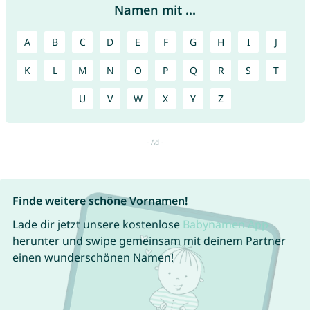
Namen mit ...
A
B
C
D
E
F
G
H
I
J
K
L
M
N
O
P
Q
R
S
T
U
V
W
X
Y
Z
Finde weitere schöne Vornamen!
Lade dir jetzt unsere kostenlose
Babynamen App
herunter und swipe gemeinsam mit deinem Partner
einen wunderschönen Namen!