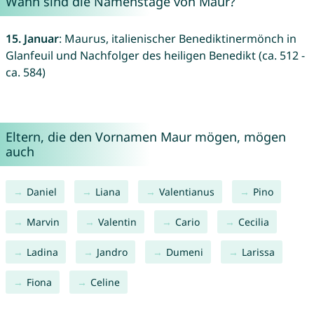
Wann sind die Namenstage von Maur?
15. Januar
: Maurus, italienischer Benediktinermönch in
Glanfeuil und Nachfolger des heiligen Benedikt (ca. 512 -
ca. 584)
Eltern, die den Vornamen Maur mögen, mögen
auch
Daniel
Liana
Valentianus
Pino
Marvin
Valentin
Cario
Cecilia
Ladina
Jandro
Dumeni
Larissa
Fiona
Celine