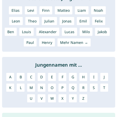
Elias
Levi
Finn
Matteo
Liam
Noah
Leon
Theo
Julian
Jonas
Emil
Felix
Ben
Louis
Alexander
Lucas
Milo
Jakob
Paul
Henry
Mehr Namen →
Jungennamen mit ...
A
B
C
D
E
F
G
H
I
J
K
L
M
N
O
P
Q
R
S
T
U
V
W
X
Y
Z