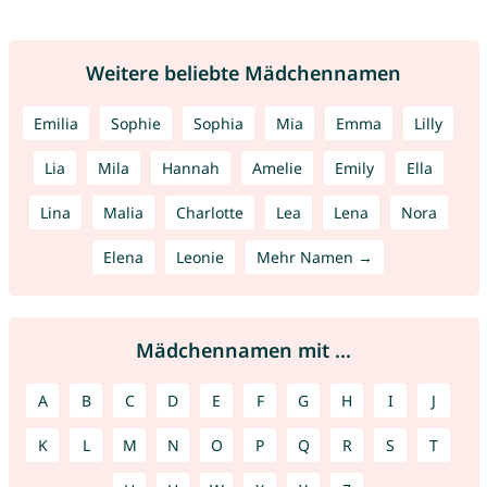
Weitere beliebte Mädchennamen
Emilia
Sophie
Sophia
Mia
Emma
Lilly
Lia
Mila
Hannah
Amelie
Emily
Ella
Lina
Malia
Charlotte
Lea
Lena
Nora
Elena
Leonie
Mehr Namen →
Mädchennamen mit ...
A
B
C
D
E
F
G
H
I
J
K
L
M
N
O
P
Q
R
S
T