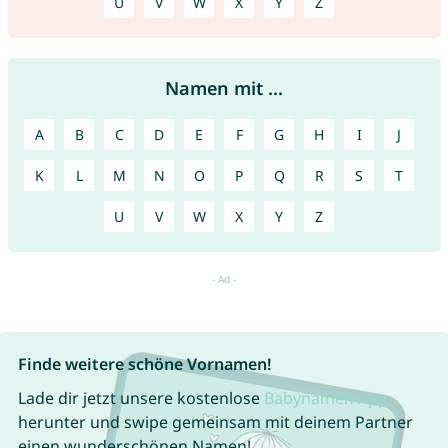
U
V
W
X
Y
Z
Namen mit ...
A
B
C
D
E
F
G
H
I
J
K
L
M
N
O
P
Q
R
S
T
U
V
W
X
Y
Z
Finde weitere schöne Vornamen!
Lade dir jetzt unsere kostenlose
Babynamen App
herunter und swipe gemeinsam mit deinem Partner
einen wunderschönen Namen!