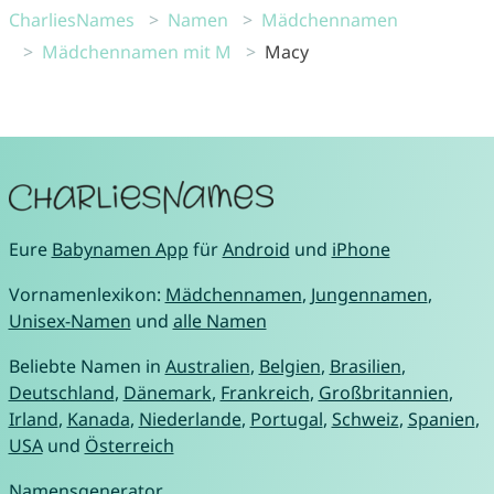
CharliesNames
Namen
Mädchennamen
Mädchennamen mit M
Macy
Eure
Babynamen App
für
Android
und
iPhone
Vornamenlexikon:
Mädchennamen
,
Jungennamen
,
Unisex-Namen
und
alle Namen
Beliebte Namen in
Australien
,
Belgien
,
Brasilien
,
Deutschland
,
Dänemark
,
Frankreich
,
Großbritannien
,
Irland
,
Kanada
,
Niederlande
,
Portugal
,
Schweiz
,
Spanien
,
USA
und
Österreich
Namensgenerator