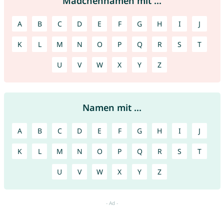
Mädchennamen mit ...
A
B
C
D
E
F
G
H
I
J
K
L
M
N
O
P
Q
R
S
T
U
V
W
X
Y
Z
Namen mit ...
A
B
C
D
E
F
G
H
I
J
K
L
M
N
O
P
Q
R
S
T
U
V
W
X
Y
Z