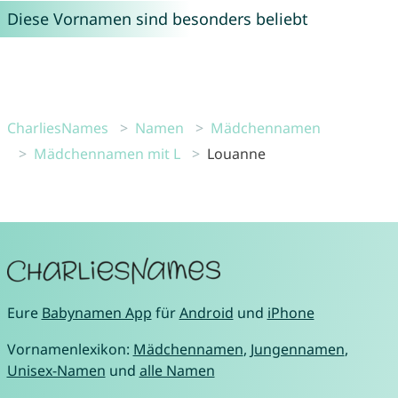
Diese Vornamen sind besonders beliebt
CharliesNames
Namen
Mädchennamen
Mädchennamen mit L
Louanne
Eure
Babynamen App
für
Android
und
iPhone
Vornamenlexikon:
Mädchennamen
,
Jungennamen
,
Unisex-Namen
und
alle Namen