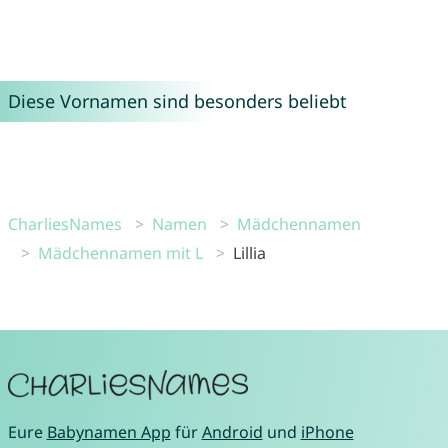
Diese Vornamen sind besonders beliebt
CharliesNames
Namen
Mädchennamen
Mädchennamen mit L
Lillia
Eure
Babynamen App
für
Android
und
iPhone