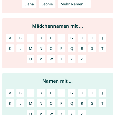
Elena
Leonie
Mehr Namen →
Mädchennamen mit ...
A
B
C
D
E
F
G
H
I
J
K
L
M
N
O
P
Q
R
S
T
U
V
W
X
Y
Z
Namen mit ...
A
B
C
D
E
F
G
H
I
J
K
L
M
N
O
P
Q
R
S
T
U
V
W
X
Y
Z