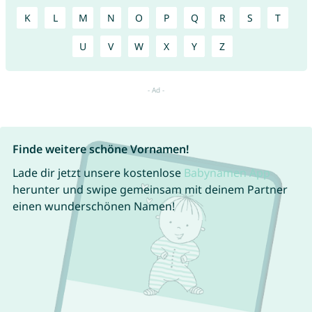
K
L
M
N
O
P
Q
R
S
T
U
V
W
X
Y
Z
Finde weitere schöne Vornamen!
Lade dir jetzt unsere kostenlose
Babynamen App
herunter und swipe gemeinsam mit deinem Partner
einen wunderschönen Namen!