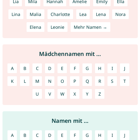
Lia
Mila
Hannah
Amelie
Emily
Ella
Lina
Malia
Charlotte
Lea
Lena
Nora
Elena
Leonie
Mehr Namen →
Mädchennamen mit ...
A
B
C
D
E
F
G
H
I
J
K
L
M
N
O
P
Q
R
S
T
U
V
W
X
Y
Z
Namen mit ...
A
B
C
D
E
F
G
H
I
J