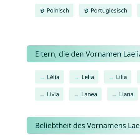
Polnisch
Portugiesisch
Eltern, die den Vornamen Lae
Lélia
Lelia
Lilia
Livia
Lanea
Liana
Beliebtheit des Vornamens Lae