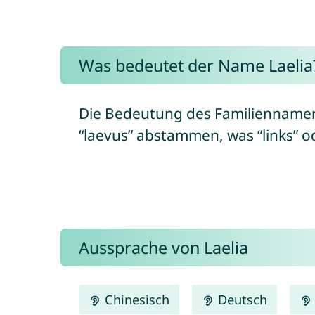
Was bedeutet der Name Laelia
Die Bedeutung des Familiennamens 
“laevus” abstammen, was “links” od
Aussprache von Laelia
Chinesisch
Deutsch