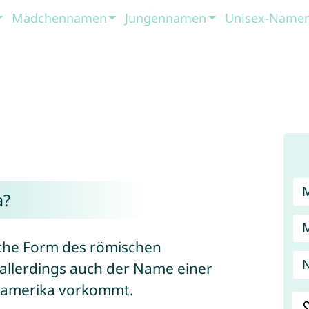
Mädchennamen
Jungennamen
Unisex-Name
a?
iche Form des römischen
N
t allerdings auch der Name einer
elamerika vorkommt.