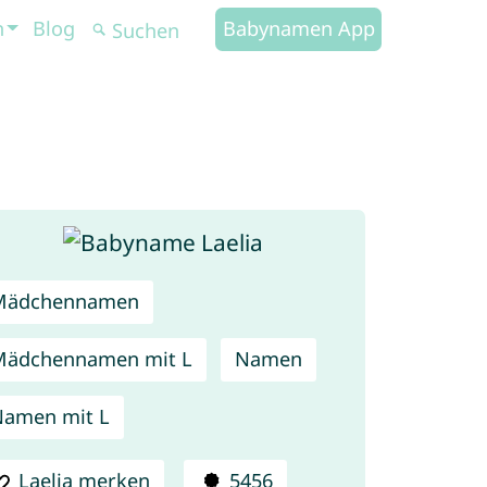
n
Blog
Babynamen App
Mädchennamen
Mädchennamen mit L
Namen
amen mit L
Laelia merken
5456