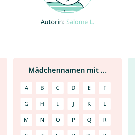
Autorin:
Salome L.
Mädchennamen mit ...
A
B
C
D
E
F
G
H
I
J
K
L
M
N
O
P
Q
R