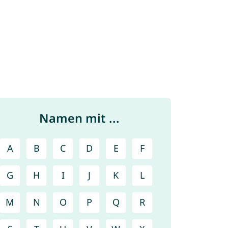
Namen mit ...
A
B
C
D
E
F
G
H
I
J
K
L
M
N
O
P
Q
R