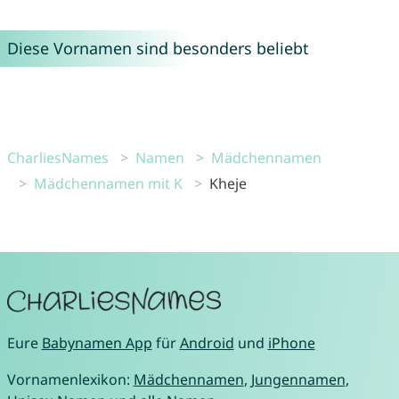
Diese Vornamen sind besonders beliebt
CharliesNames
Namen
Mädchennamen
Mädchennamen mit K
Kheje
Eure
Babynamen App
für
Android
und
iPhone
Vornamenlexikon:
Mädchennamen
,
Jungennamen
,