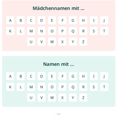
Mädchennamen mit ...
A
B
C
D
E
F
G
H
I
J
K
L
M
N
O
P
Q
R
S
T
U
V
W
X
Y
Z
Namen mit ...
A
B
C
D
E
F
G
H
I
J
K
L
M
N
O
P
Q
R
S
T
U
V
W
X
Y
Z