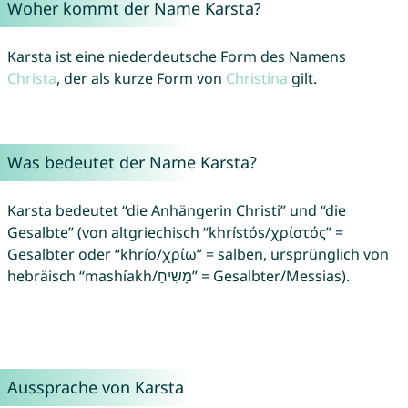
Woher kommt der Name Karsta?
Karsta ist eine niederdeutsche Form des Namens
Christa
, der als kurze Form von
Christina
gilt.
Was bedeutet der Name Karsta?
Karsta bedeutet “die Anhängerin Christi” und “die
Gesalbte” (von altgriechisch “khrístós/χρίστός” =
Gesalbter oder “khrío/χρίω” = salben, ursprünglich von
hebräisch “mashíakh/מָשִׁיחַ” = Gesalbter/Messias).
Aussprache von Karsta