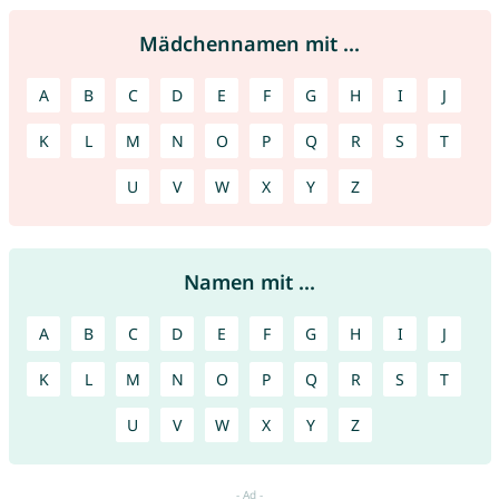
Mädchennamen mit ...
A
B
C
D
E
F
G
H
I
J
K
L
M
N
O
P
Q
R
S
T
U
V
W
X
Y
Z
Namen mit ...
A
B
C
D
E
F
G
H
I
J
K
L
M
N
O
P
Q
R
S
T
U
V
W
X
Y
Z