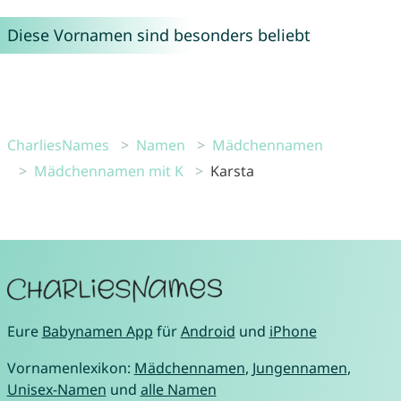
Diese Vornamen sind besonders beliebt
CharliesNames
Namen
Mädchennamen
Mädchennamen mit K
Karsta
Eure
Babynamen App
für
Android
und
iPhone
Vornamenlexikon:
Mädchennamen
,
Jungennamen
,
Unisex-Namen
und
alle Namen