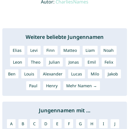
Autor:
CharliesNames
Weitere beliebte Jungennamen
Elias
Levi
Finn
Matteo
Liam
Noah
Leon
Theo
Julian
Jonas
Emil
Felix
Ben
Louis
Alexander
Lucas
Milo
Jakob
Paul
Henry
Mehr Namen →
Jungennamen mit ...
A
B
C
D
E
F
G
H
I
J