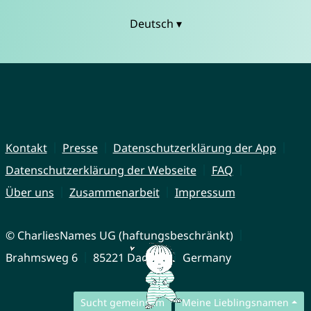
Deutsch ▾
Kontakt
Presse
Datenschutzerklärung der App
Datenschutzerklärung der Webseite
FAQ
Über uns
Zusammenarbeit
Impressum
© CharliesNames UG (haftungsbeschränkt)
Brahmsweg 6
85221 Dachau
Germany
Sucht gemeinsam
Meine Lieblingsnamen