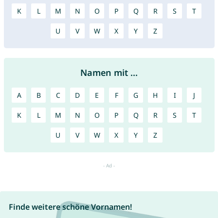
K
L
M
N
O
P
Q
R
S
T
U
V
W
X
Y
Z
Namen mit ...
A
B
C
D
E
F
G
H
I
J
K
L
M
N
O
P
Q
R
S
T
U
V
W
X
Y
Z
Finde weitere schöne Vornamen!