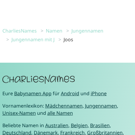
CharliesNames
Namen
Jungennamen
Jungennamen mit J
Joos
Eure
Babynamen App
für
Android
und
iPhone
Vornamenlexikon:
Mädchennamen
,
Jungennamen
,
Unisex-Namen
und
alle Namen
Beliebte Namen in
Australien
,
Belgien
,
Brasilien
,
Deutschland
,
Dänemark
,
Frankreich
,
Großbritannien
,