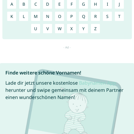
A
B
C
D
E
F
G
H
I
J
K
L
M
N
O
P
Q
R
S
T
U
V
W
X
Y
Z
Finde weitere schöne Vornamen!
Lade dir jetzt unsere kostenlose
Babynamen App
herunter und swipe gemeinsam mit deinem Partner
einen wunderschönen Namen!