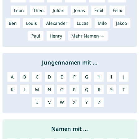
Leon
Theo
Julian
Jonas
Emil
Felix
Ben
Louis
Alexander
Lucas
Milo
Jakob
Paul
Henry
Mehr Namen →
Jungennamen mit ...
A
B
C
D
E
F
G
H
I
J
K
L
M
N
O
P
Q
R
S
T
U
V
W
X
Y
Z
Namen mit ...