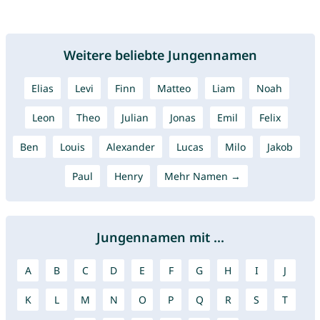
Weitere beliebte Jungennamen
Elias
Levi
Finn
Matteo
Liam
Noah
Leon
Theo
Julian
Jonas
Emil
Felix
Ben
Louis
Alexander
Lucas
Milo
Jakob
Paul
Henry
Mehr Namen →
Jungennamen mit ...
A
B
C
D
E
F
G
H
I
J
K
L
M
N
O
P
Q
R
S
T