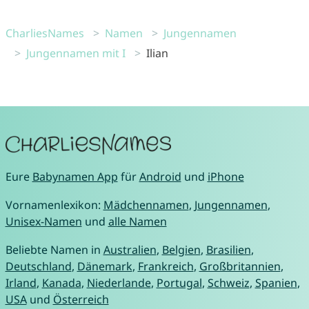
CharliesNames
Namen
Jungennamen
Jungennamen mit I
Ilian
Eure
Babynamen App
für
Android
und
iPhone
Vornamenlexikon:
Mädchennamen
,
Jungennamen
,
Unisex-Namen
und
alle Namen
Beliebte Namen in
Australien
,
Belgien
,
Brasilien
,
Deutschland
,
Dänemark
,
Frankreich
,
Großbritannien
,
Irland
,
Kanada
,
Niederlande
,
Portugal
,
Schweiz
,
Spanien
,
USA
und
Österreich