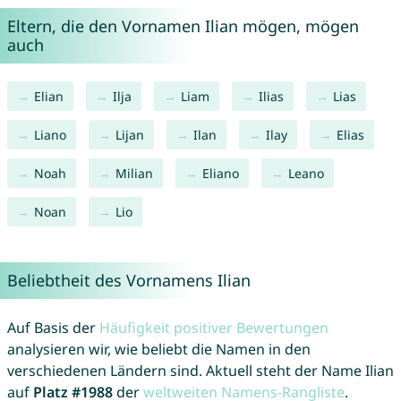
Eltern, die den Vornamen Ilian mögen, mögen
auch
Elian
Ilja
Liam
Ilias
Lias
Liano
Lijan
Ilan
Ilay
Elias
Noah
Milian
Eliano
Leano
Noan
Lio
Beliebtheit des Vornamens Ilian
Auf Basis der
Häufigkeit positiver Bewertungen
analysieren wir, wie beliebt die Namen in den
verschiedenen Ländern sind. Aktuell steht der Name Ilian
auf
Platz #1988
der
weltweiten Namens-Rangliste
.