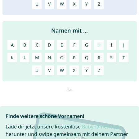
U
V
W
X
Y
Z
Namen mit ...
A
B
C
D
E
F
G
H
I
J
K
L
M
N
O
P
Q
R
S
T
U
V
W
X
Y
Z
Finde weitere schöne Vornamen!
Lade dir jetzt unsere kostenlose
Babynamen App
herunter und swipe gemeinsam mit deinem Partner