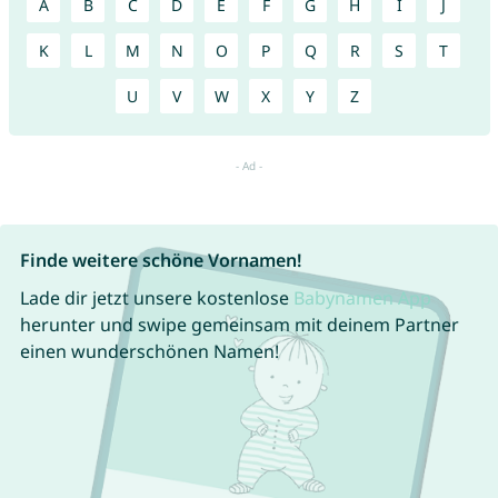
A
B
C
D
E
F
G
H
I
J
K
L
M
N
O
P
Q
R
S
T
U
V
W
X
Y
Z
Finde weitere schöne Vornamen!
Lade dir jetzt unsere kostenlose
Babynamen App
herunter und swipe gemeinsam mit deinem Partner
einen wunderschönen Namen!