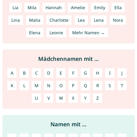
Lia
Mila
Hannah
Amelie
Emily
Ella
Lina
Malia
Charlotte
Lea
Lena
Nora
Elena
Leonie
Mehr Namen →
Mädchennamen mit ...
A
B
C
D
E
F
G
H
I
J
K
L
M
N
O
P
Q
R
S
T
U
V
W
X
Y
Z
Namen mit ...