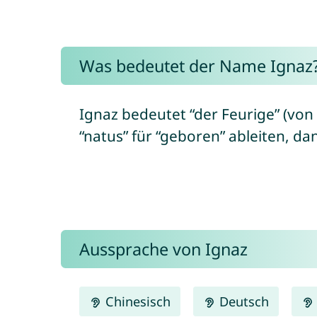
Was bedeutet der Name Ignaz
Ignaz bedeutet “der Feurige” (von 
“natus” für “geboren” ableiten, 
Aussprache von Ignaz
Chinesisch
Deutsch