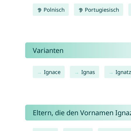
Polnisch
Portugiesisch
Varianten
Ignace
Ignas
Ignat
Eltern, die den Vornamen Ign