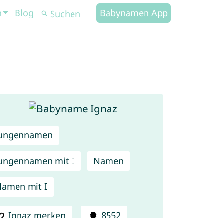
n
Blog
Babynamen App
Jungennamen
ungennamen mit I
Namen
amen mit I
Ignaz merken
8552