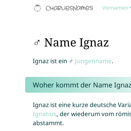
Vornamen
♂ Name Ignaz
Ignaz ist ein ♂
Jungenname
.
Woher kommt der Name Ignaz
Ignaz ist eine kurze deutsche Var
Ignatius
, der wiederum vom römi
abstammt.