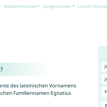
Mädchennamen
Jungennamen
Unisex-Name
?
J
iante des lateinischen Vornamens
N
schen Familiennamen Egnatius