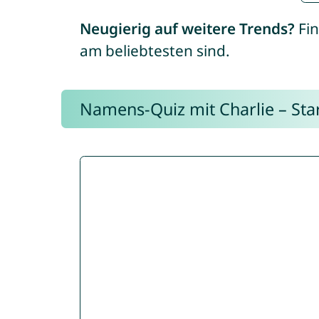
Neugierig auf weitere Trends?
Fin
am beliebtesten sind.
Namens-Quiz mit Charlie – Start