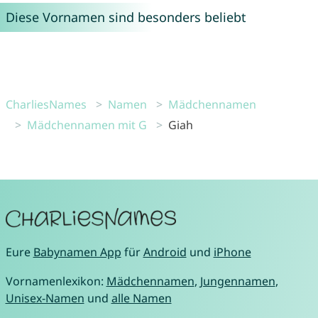
Diese Vornamen sind besonders beliebt
CharliesNames
Namen
Mädchennamen
Mädchennamen mit G
Giah
Eure
Babynamen App
für
Android
und
iPhone
Vornamenlexikon:
Mädchennamen
,
Jungennamen
,
Unisex-Namen
und
alle Namen