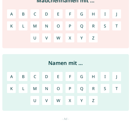
Mädchennamen mit ...
A
B
C
D
E
F
G
H
I
J
K
L
M
N
O
P
Q
R
S
T
U
V
W
X
Y
Z
Namen mit ...
A
B
C
D
E
F
G
H
I
J
K
L
M
N
O
P
Q
R
S
T
U
V
W
X
Y
Z