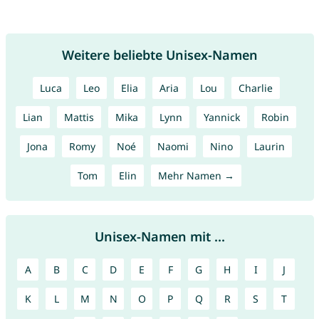
Weitere beliebte Unisex-Namen
Luca
Leo
Elia
Aria
Lou
Charlie
Lian
Mattis
Mika
Lynn
Yannick
Robin
Jona
Romy
Noé
Naomi
Nino
Laurin
Tom
Elin
Mehr Namen →
Unisex-Namen mit ...
A
B
C
D
E
F
G
H
I
J
K
L
M
N
O
P
Q
R
S
T