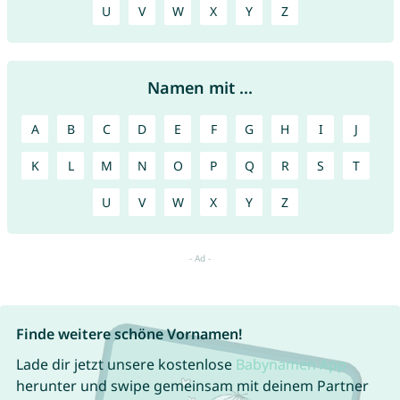
U
V
W
X
Y
Z
Namen mit ...
A
B
C
D
E
F
G
H
I
J
K
L
M
N
O
P
Q
R
S
T
U
V
W
X
Y
Z
Finde weitere schöne Vornamen!
Lade dir jetzt unsere kostenlose
Babynamen App
herunter und swipe gemeinsam mit deinem Partner