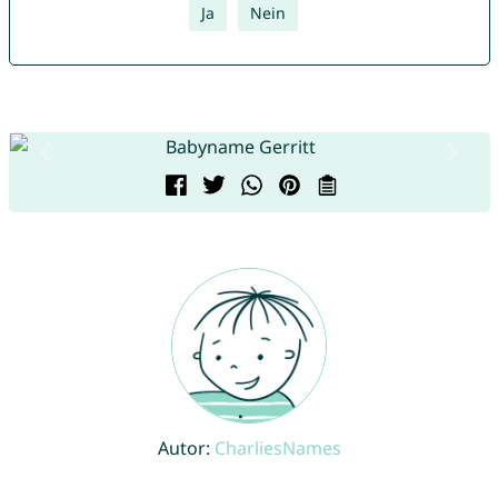
Ja
Nein
Autor:
CharliesNames