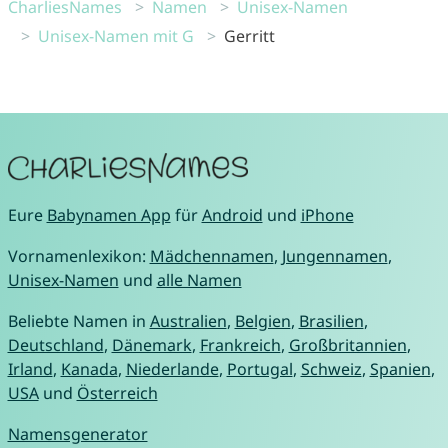
CharliesNames
Namen
Unisex-Namen
Unisex-Namen mit G
Gerritt
Eure
Babynamen App
für
Android
und
iPhone
Vornamenlexikon:
Mädchennamen
,
Jungennamen
,
Unisex-Namen
und
alle Namen
Beliebte Namen in
Australien
,
Belgien
,
Brasilien
,
Deutschland
,
Dänemark
,
Frankreich
,
Großbritannien
,
Irland
,
Kanada
,
Niederlande
,
Portugal
,
Schweiz
,
Spanien
,
USA
und
Österreich
Namensgenerator