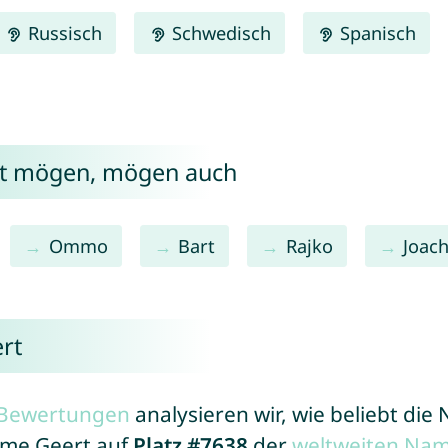
Russisch
Schwedisch
Spanisch
rt mögen, mögen auch
Ommo
Bart
Rajko
Joac
rt
r Bewertungen
analysieren wir, wie beliebt di
Name Geert auf
Platz #7638
der
weltweiten Nam