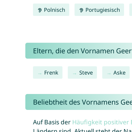
Polnisch
Portugiesisch
Eltern, die den Vornamen Gee
Frenk
Steve
Aske
Beliebtheit des Vornamens Gee
Auf Basis der
Häufigkeit positive
Ländern sind. Aktuell steht der 