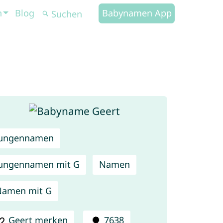
n
Blog
Babynamen App
Jungennamen
ungennamen mit G
Namen
Namen mit G
Geert merken
7638