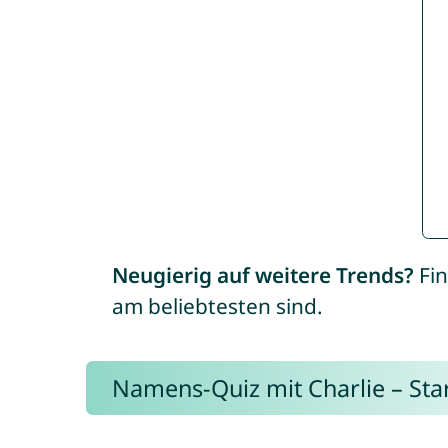
Neugierig auf weitere Trends?
Fin
am beliebtesten sind.
Namens-Quiz mit Charlie – Start