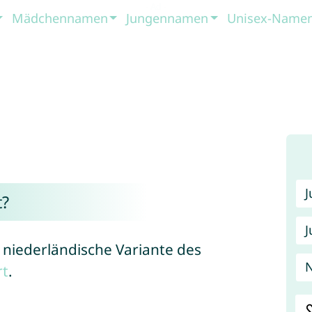
Mädchennamen
Jungennamen
Unisex-Name
?
J
 niederländische Variante des
rt
.