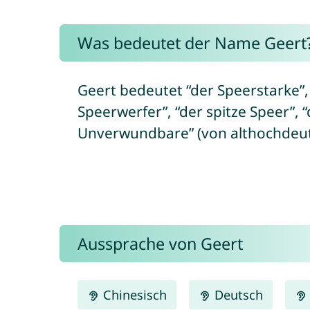
Was bedeutet der Name Geert
Geert bedeutet “der Speerstarke”, 
Speerwerfer”, “der spitze Speer”, 
Unverwundbare” (von althochdeutsc
Aussprache von Geert
Chinesisch
Deutsch