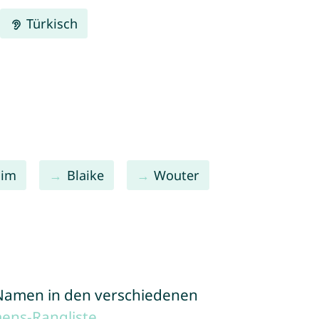
Türkisch
him
Blaike
Wouter
e Namen in den verschiedenen
ens-Rangliste
.