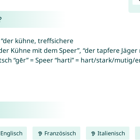
?
“der kühne, treffsichere
“der Kühne mit dem Speer”, “der tapfere Jäger 
h “gēr” = Speer “harti” = hart/stark/mutig/e
Englisch
Französisch
Italienisch