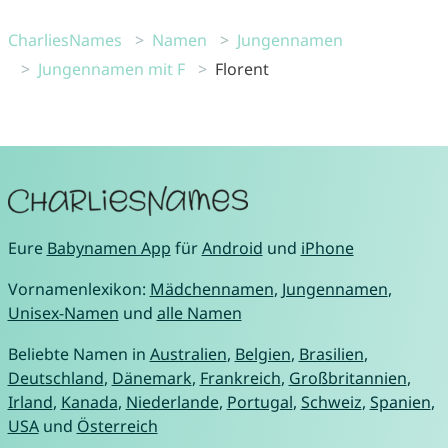
CharliesNames
Namen
Jungennamen
Jungennamen mit F
Florent
Eure
Babynamen App
für
Android
und
iPhone
Vornamenlexikon:
Mädchennamen
,
Jungennamen
,
Unisex-Namen
und
alle Namen
Beliebte Namen in
Australien
,
Belgien
,
Brasilien
,
Deutschland
,
Dänemark
,
Frankreich
,
Großbritannien
,
Irland
,
Kanada
,
Niederlande
,
Portugal
,
Schweiz
,
Spanien
,
USA
und
Österreich