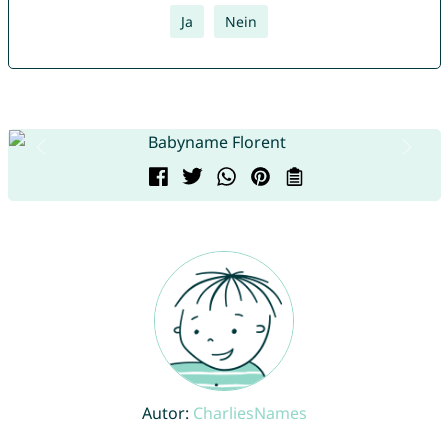
Ja
Nein
Autor:
CharliesNames