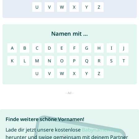
U
V
W
X
Y
Z
Namen mit ...
A
B
C
D
E
F
G
H
I
J
K
L
M
N
O
P
Q
R
S
T
U
V
W
X
Y
Z
Finde weitere schöne Vornamen!
Lade dir jetzt unsere kostenlose
Babynamen App
herunter und swipe gemeinsam mit deinem Partner