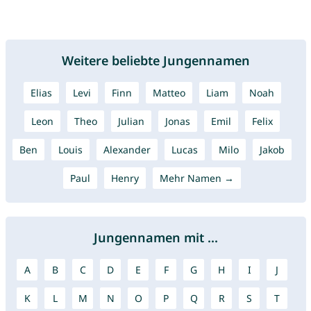
Weitere beliebte Jungennamen
Elias
Levi
Finn
Matteo
Liam
Noah
Leon
Theo
Julian
Jonas
Emil
Felix
Ben
Louis
Alexander
Lucas
Milo
Jakob
Paul
Henry
Mehr Namen →
Jungennamen mit ...
A
B
C
D
E
F
G
H
I
J
K
L
M
N
O
P
Q
R
S
T