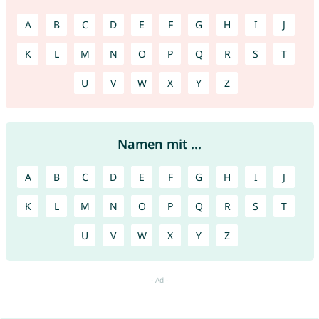
A
B
C
D
E
F
G
H
I
J
K
L
M
N
O
P
Q
R
S
T
U
V
W
X
Y
Z
Namen mit ...
A
B
C
D
E
F
G
H
I
J
K
L
M
N
O
P
Q
R
S
T
U
V
W
X
Y
Z