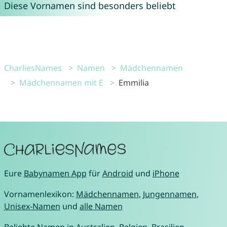
Diese Vornamen sind besonders beliebt
CharliesNames
Namen
Mädchennamen
Mädchennamen mit E
Emmilia
Eure
Babynamen App
für
Android
und
iPhone
Vornamenlexikon:
Mädchennamen
,
Jungennamen
,
Unisex-Namen
und
alle Namen