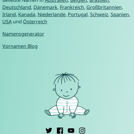
Beliebte Namen in
Australien
,
Belgien
,
Brasilien
,
Deutschland
,
Dänemark
,
Frankreich
,
Großbritannien
,
Irland
,
Kanada
,
Niederlande
,
Portugal
,
Schweiz
,
Spanien
,
USA
und
Österreich
Namensgenerator
Vornamen Blog