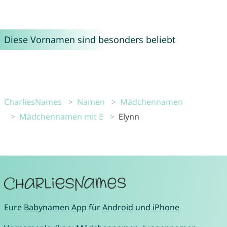
Diese Vornamen sind besonders beliebt
CharliesNames
Namen
Mädchennamen
Mädchennamen mit E
Elynn
Eure
Babynamen App
für
Android
und
iPhone