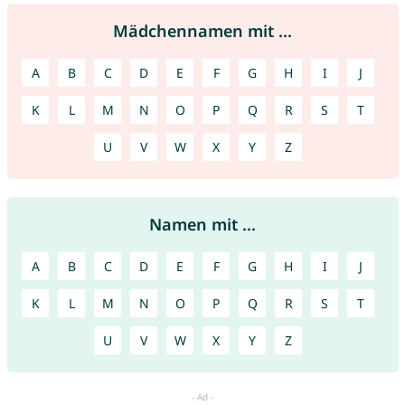
Mädchennamen mit ...
A
B
C
D
E
F
G
H
I
J
K
L
M
N
O
P
Q
R
S
T
U
V
W
X
Y
Z
Namen mit ...
A
B
C
D
E
F
G
H
I
J
K
L
M
N
O
P
Q
R
S
T
U
V
W
X
Y
Z