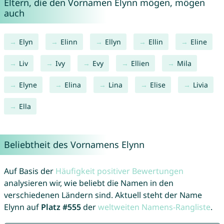
Eltern, die den Vornamen Elynn mögen, mögen
auch
Elyn
Elinn
Ellyn
Ellin
Eline
Liv
Ivy
Evy
Ellien
Mila
Elyne
Elina
Lina
Elise
Livia
Ella
Beliebtheit des Vornamens Elynn
Auf Basis der
Häufigkeit positiver Bewertungen
analysieren wir, wie beliebt die Namen in den
verschiedenen Ländern sind. Aktuell steht der Name
Elynn auf
Platz #555
der
weltweiten Namens-Rangliste
.