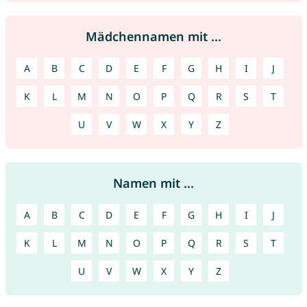
Mädchennamen mit ...
A
B
C
D
E
F
G
H
I
J
K
L
M
N
O
P
Q
R
S
T
U
V
W
X
Y
Z
Namen mit ...
A
B
C
D
E
F
G
H
I
J
K
L
M
N
O
P
Q
R
S
T
U
V
W
X
Y
Z