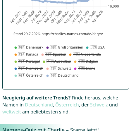
Neugierig auf weitere Trends?
Finde heraus, welche
Namen in
Deutschland
,
Österreich
, der
Schweiz
und
weltweit
am beliebtesten sind.
Namens-Quiz mit Charlie – Starte jetzt!