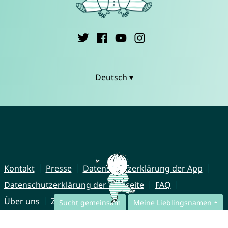
Deutsch ▾
Kontakt
Presse
Datenschutzerklärung der App
Datenschutzerklärung der Webseite
FAQ
Über uns
Zusammenarbeit
Impressum
Sucht gemeinsam
Meine Lieblingsnamen