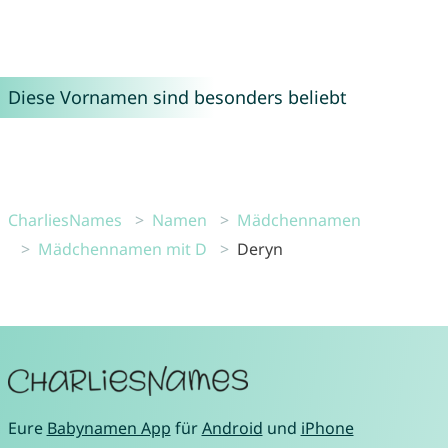
Diese Vornamen sind besonders beliebt
CharliesNames
Namen
Mädchennamen
Mädchennamen mit D
Deryn
Eure
Babynamen App
für
Android
und
iPhone