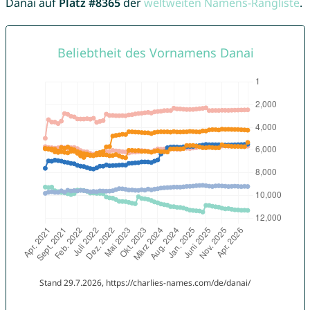
Danai auf
Platz #8365
der
weltweiten Namens-Rangliste
.