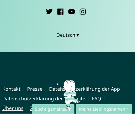
Deutsch ▾
Kontakt
Presse
Datenschutzerklärung der App
Datenschutzerklärung der Webseite
FAQ
Über uns
Zusammenarbeit
Impressum
Sucht gemeinsam
Meine Lieblingsnamen
© CharliesNames UG (haftungsbeschränkt)