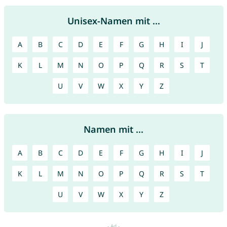
Unisex-Namen mit ...
A
B
C
D
E
F
G
H
I
J
K
L
M
N
O
P
Q
R
S
T
U
V
W
X
Y
Z
Namen mit ...
A
B
C
D
E
F
G
H
I
J
K
L
M
N
O
P
Q
R
S
T
U
V
W
X
Y
Z