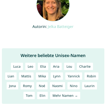
Autorin:
Jelka Batteiger
Weitere beliebte Unisex-Namen
Luca
Leo
Elia
Aria
Lou
Charlie
Lian
Mattis
Mika
Lynn
Yannick
Robin
Jona
Romy
Noé
Naomi
Nino
Laurin
Tom
Elin
Mehr Namen →