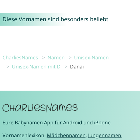
Diese Vornamen sind besonders beliebt
CharliesNames
Namen
Unisex-Namen
Unisex-Namen mit D
Danai
Eure
Babynamen App
für
Android
und
iPhone
Vornamenlexikon:
Mädchennamen
,
Jungennamen
,