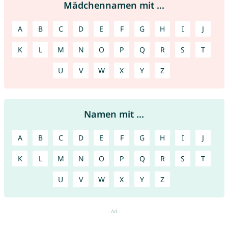
Mädchennamen mit ...
A
B
C
D
E
F
G
H
I
J
K
L
M
N
O
P
Q
R
S
T
U
V
W
X
Y
Z
Namen mit ...
A
B
C
D
E
F
G
H
I
J
K
L
M
N
O
P
Q
R
S
T
U
V
W
X
Y
Z