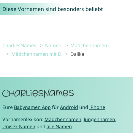
Diese Vornamen sind besonders beliebt
CharliesNames
Namen
Mädchennamen
Mädchennamen mit D
Dalika
Eure
Babynamen App
für
Android
und
iPhone
Vornamenlexikon:
Mädchennamen
,
Jungennamen
,
Unisex-Namen
und
alle Namen