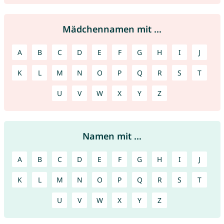
Mädchennamen mit ...
A
B
C
D
E
F
G
H
I
J
K
L
M
N
O
P
Q
R
S
T
U
V
W
X
Y
Z
Namen mit ...
A
B
C
D
E
F
G
H
I
J
K
L
M
N
O
P
Q
R
S
T
U
V
W
X
Y
Z