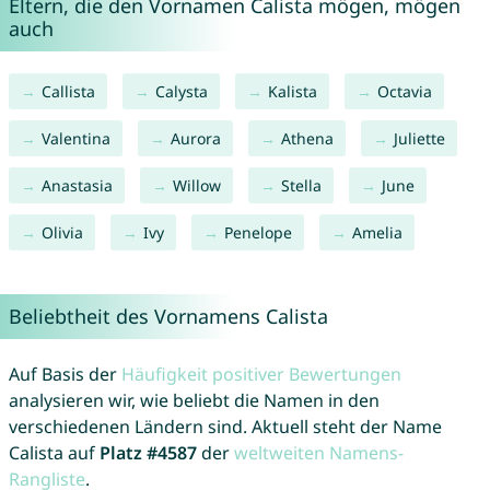
Eltern, die den Vornamen Calista mögen, mögen
auch
Callista
Calysta
Kalista
Octavia
Valentina
Aurora
Athena
Juliette
Anastasia
Willow
Stella
June
Olivia
Ivy
Penelope
Amelia
Beliebtheit des Vornamens Calista
Auf Basis der
Häufigkeit positiver Bewertungen
analysieren wir, wie beliebt die Namen in den
verschiedenen Ländern sind. Aktuell steht der Name
Calista auf
Platz #4587
der
weltweiten Namens-
Rangliste
.