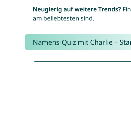
Neugierig auf weitere Trends?
Fin
am beliebtesten sind.
Namens-Quiz mit Charlie – Start