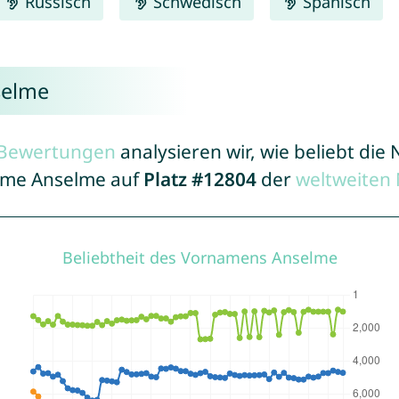
Russisch
Schwedisch
Spanisch
selme
r Bewertungen
analysieren wir, wie beliebt di
Name Anselme auf
Platz #12804
der
weltweiten