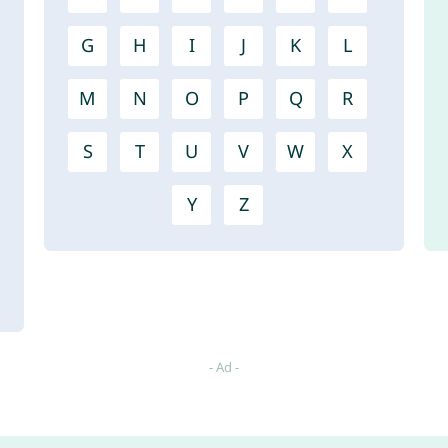
G
H
I
J
K
L
M
N
O
P
Q
R
S
T
U
V
W
X
Y
Z