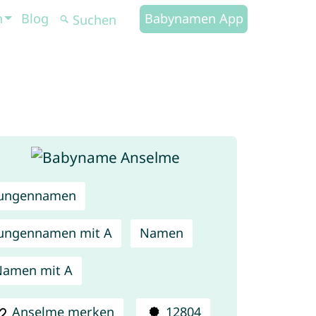
n
Blog
Babynamen App
Jungennamen
ungennamen mit A
Namen
Namen mit A
Anselme merken
12804