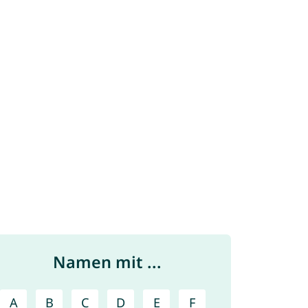
Namen mit ...
A
B
C
D
E
F