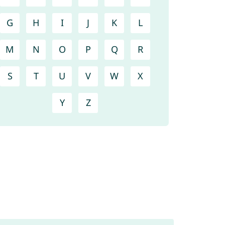
G
H
I
J
K
L
M
N
O
P
Q
R
S
T
U
V
W
X
Y
Z