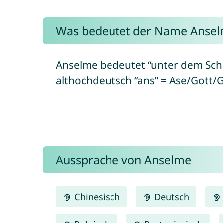
Was bedeutet der Name Anse
Anselme bedeutet “unter dem Schu
althochdeutsch “ans” = Ase/Gott/G
Aussprache von Anselme
Chinesisch
Deutsch