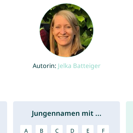
Autorin:
Jelka Batteiger
Jungennamen mit ...
A
B
C
D
E
F