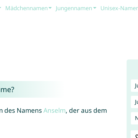
Mädchennamen
Jungennamen
Unisex-Name
lme?
J
orm des Namens
Anselm
, der aus dem