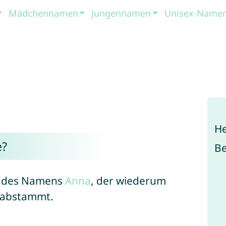
Mädchennamen
Jungennamen
Unisex-Name
He
e?
B
rm des Namens
Anna
, der wiederum
abstammt.