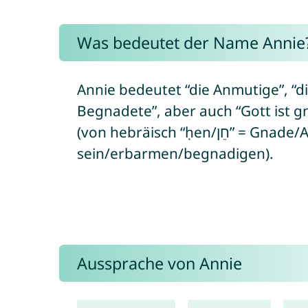
Was bedeutet der Name Annie
Annie bedeutet “die Anmutige”, “di
Begnadete”, aber auch “Gott ist gn
(von hebräisch “ḥen/חֵן” = Gnade/Anmut bzw. “ḥanán/חָנַן” = gütig
sein/erbarmen/begnadigen).
Aussprache von Annie