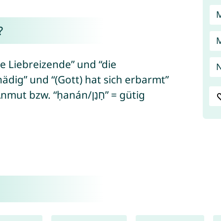
?
e Liebreizende” und “die
ädig” und “(Gott) hat sich erbarmt”