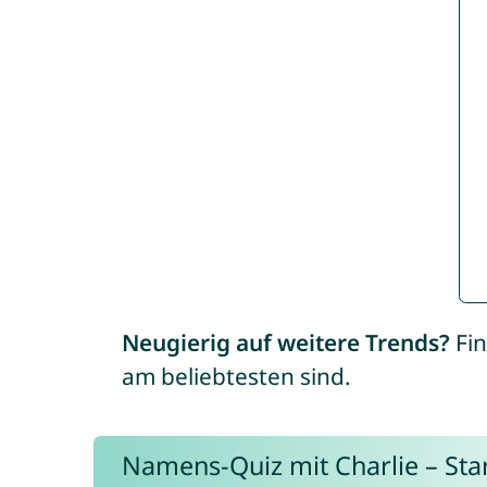
Neugierig auf weitere Trends?
Fin
am beliebtesten sind.
Namens-Quiz mit Charlie – Start