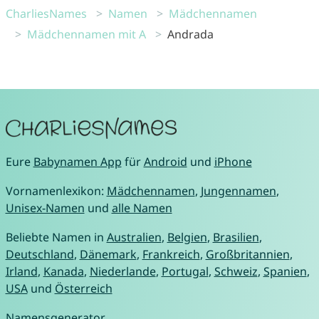
CharliesNames
Namen
Mädchennamen
Mädchennamen mit A
Andrada
Eure
Babynamen App
für
Android
und
iPhone
Vornamenlexikon:
Mädchennamen
,
Jungennamen
,
Unisex-Namen
und
alle Namen
Beliebte Namen in
Australien
,
Belgien
,
Brasilien
,
Deutschland
,
Dänemark
,
Frankreich
,
Großbritannien
,
Irland
,
Kanada
,
Niederlande
,
Portugal
,
Schweiz
,
Spanien
,
USA
und
Österreich
Namensgenerator