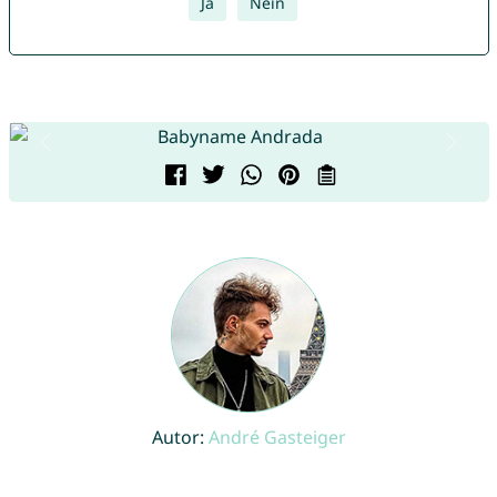
Ja
Nein
Autor:
André Gasteiger