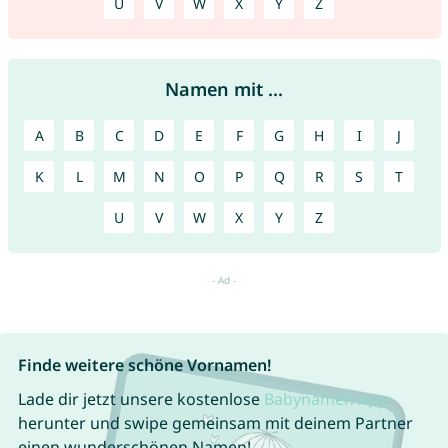
U
V
W
X
Y
Z
Namen mit ...
A
B
C
D
E
F
G
H
I
J
K
L
M
N
O
P
Q
R
S
T
U
V
W
X
Y
Z
Finde weitere schöne Vornamen!
Lade dir jetzt unsere kostenlose
Babynamen App
herunter und swipe gemeinsam mit deinem Partner
einen wunderschönen Namen!