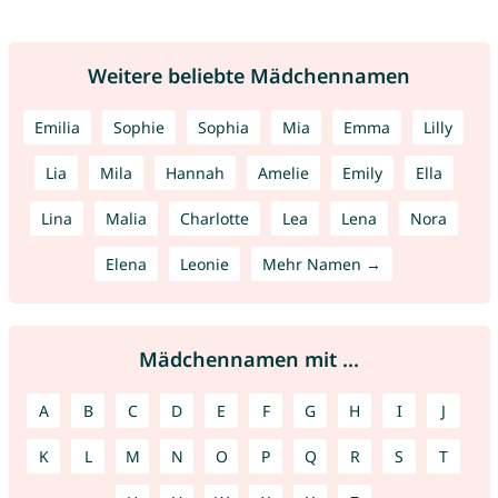
Weitere beliebte Mädchennamen
Emilia
Sophie
Sophia
Mia
Emma
Lilly
Lia
Mila
Hannah
Amelie
Emily
Ella
Lina
Malia
Charlotte
Lea
Lena
Nora
Elena
Leonie
Mehr Namen →
Mädchennamen mit ...
A
B
C
D
E
F
G
H
I
J
K
L
M
N
O
P
Q
R
S
T