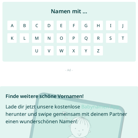
Namen mit ...
A
B
C
D
E
F
G
H
I
J
K
L
M
N
O
P
Q
R
S
T
U
V
W
X
Y
Z
Finde weitere schöne Vornamen!
Lade dir jetzt unsere kostenlose
Babynamen App
herunter und swipe gemeinsam mit deinem Partner
einen wunderschönen Namen!