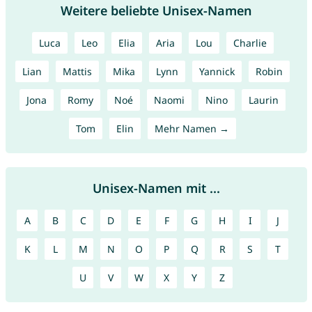
Weitere beliebte Unisex-Namen
Luca
Leo
Elia
Aria
Lou
Charlie
Lian
Mattis
Mika
Lynn
Yannick
Robin
Jona
Romy
Noé
Naomi
Nino
Laurin
Tom
Elin
Mehr Namen →
Unisex-Namen mit ...
A
B
C
D
E
F
G
H
I
J
K
L
M
N
O
P
Q
R
S
T
U
V
W
X
Y
Z