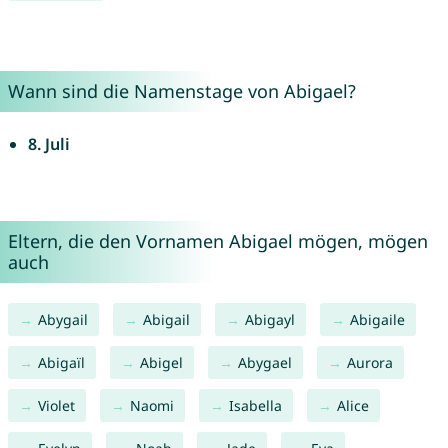
Wann sind die Namenstage von Abigael?
8. Juli
Eltern, die den Vornamen Abigael mögen, mögen
auch
Abygail
Abigail
Abigayl
Abigaile
Abigaïl
Abigel
Abygael
Aurora
Violet
Naomi
Isabella
Alice