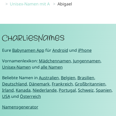
Unisex-Namen mit A
Abigael
Eure
Babynamen App
für
Android
und
iPhone
Vornamenlexikon:
Mädchennamen
,
Jungennamen
,
Unisex-Namen
und
alle Namen
Beliebte Namen in
Australien
,
Belgien
,
Brasilien
,
Deutschland
,
Dänemark
,
Frankreich
,
Großbritannien
,
Irland
,
Kanada
,
Niederlande
,
Portugal
,
Schweiz
,
Spanien
,
USA
und
Österreich
Namensgenerator