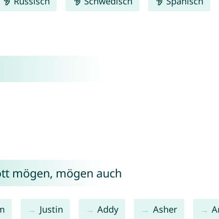
Russisch
Schwedisch
Spanisch
ott mögen, mögen auch
m
Justin
Addy
Asher
A