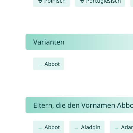
Polnisch
Portugiesisch
Varianten
Abbot
Eltern, die den Vornamen Abb
Abbot
Aladdin
Ada