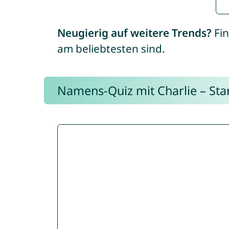
Neugierig auf weitere Trends?
Fin
am beliebtesten sind.
Namens-Quiz mit Charlie – Start