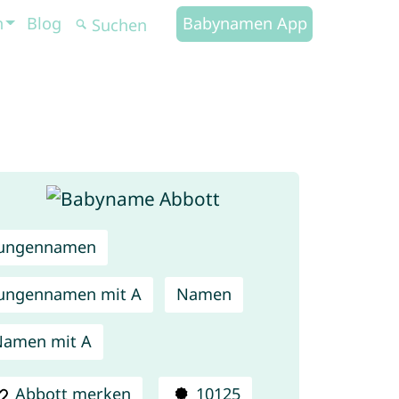
n
Blog
Babynamen App
Jungennamen
ungennamen mit A
Namen
Namen mit A
Abbott merken
10125