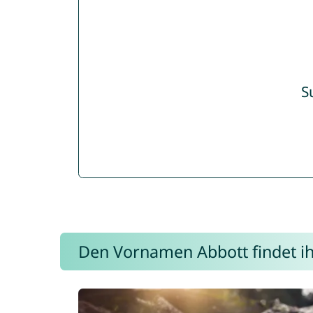
S
Den Vornamen Abbott findet ihr