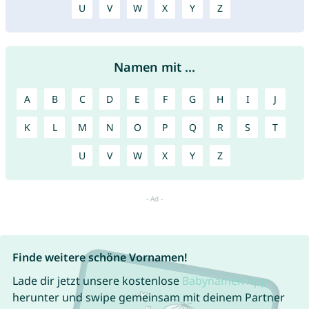
U
V
W
X
Y
Z
Namen mit ...
A
B
C
D
E
F
G
H
I
J
K
L
M
N
O
P
Q
R
S
T
U
V
W
X
Y
Z
Finde weitere schöne Vornamen!
Lade dir jetzt unsere kostenlose
Babynamen App
herunter und swipe gemeinsam mit deinem Partner