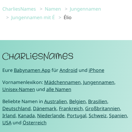
CharliesNames
Namen
Jungennamen
Jungennamen mit É
Élio
Eure
Babynamen App
für
Android
und
iPhone
Vornamenlexikon:
Mädchennamen
,
Jungennamen
,
Unisex-Namen
und
alle Namen
Beliebte Namen in
Australien
,
Belgien
,
Brasilien
,
Deutschland
,
Dänemark
,
Frankreich
,
Großbritannien
,
Irland
,
Kanada
,
Niederlande
,
Portugal
,
Schweiz
,
Spanien
,
USA
und
Österreich