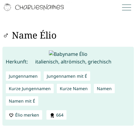
♂ Name Élio
Herkunft:
italienisch, altrömisch, griechisch
Jungennamen
Jungennamen mit É
Kurze Jungennamen
Kurze Namen
Namen
Namen mit É
Élio merken
664