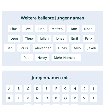
Weitere beliebte Jungennamen
Elias
Levi
Finn
Matteo
Liam
Noah
Leon
Theo
Julian
Jonas
Emil
Felix
Ben
Louis
Alexander
Lucas
Milo
Jakob
Paul
Henry
Mehr Namen →
Jungennamen mit ...
A
B
C
D
E
F
G
H
I
J
K
L
M
N
O
P
Q
R
S
T