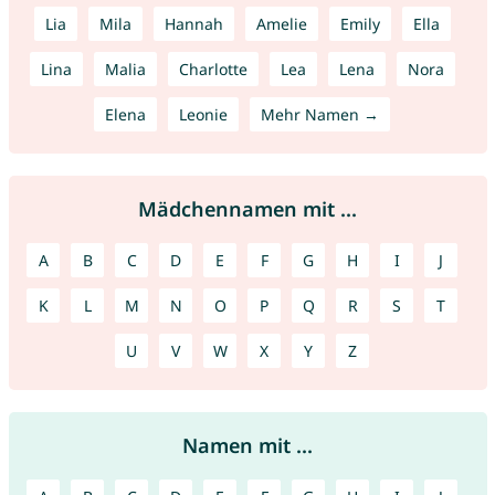
Lia
Mila
Hannah
Amelie
Emily
Ella
Lina
Malia
Charlotte
Lea
Lena
Nora
Elena
Leonie
Mehr Namen →
Mädchennamen mit ...
A
B
C
D
E
F
G
H
I
J
K
L
M
N
O
P
Q
R
S
T
U
V
W
X
Y
Z
Namen mit ...