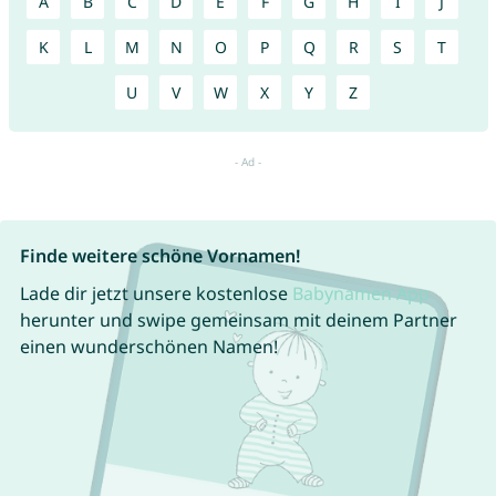
A
B
C
D
E
F
G
H
I
J
K
L
M
N
O
P
Q
R
S
T
U
V
W
X
Y
Z
Finde weitere schöne Vornamen!
Lade dir jetzt unsere kostenlose
Babynamen App
herunter und swipe gemeinsam mit deinem Partner
einen wunderschönen Namen!