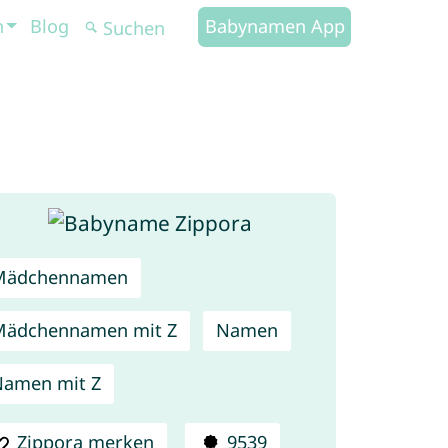
n
Blog
Babynamen App
Mädchennamen
Mädchennamen mit Z
Namen
amen mit Z
Zippora merken
9539