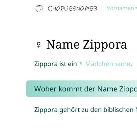
Vornamen
♀ Name Zippora
Zippora ist ein ♀
Mädchenname
.
Woher kommt der Name Zippo
Zippora gehört zu den biblische