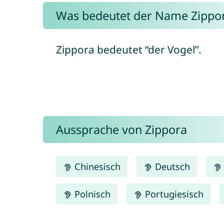
Was bedeutet der Name Zippo
Zippora bedeutet “der Vogel”.
Aussprache von Zippora
Chinesisch
Deutsch
Polnisch
Portugiesisch