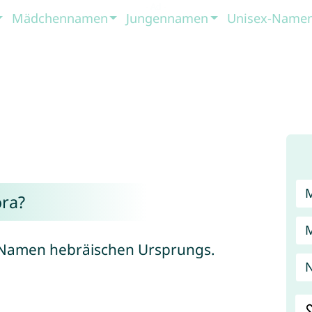
Mädchennamen
Jungennamen
Unisex-Name
ra?
n Namen hebräischen Ursprungs.
N