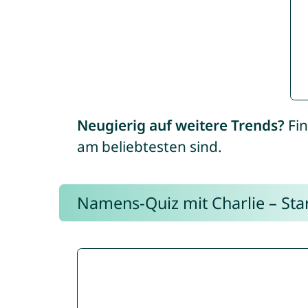
Neugierig auf weitere Trends?
Fin
am beliebtesten sind.
Namens-Quiz mit Charlie – Start