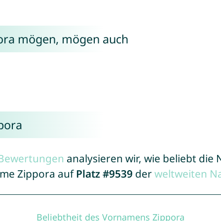
pora mögen, mögen auch
pora
r Bewertungen
analysieren wir, wie beliebt di
Name Zippora auf
Platz #9539
der
weltweiten N