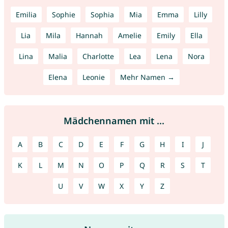
Emilia
Sophie
Sophia
Mia
Emma
Lilly
Lia
Mila
Hannah
Amelie
Emily
Ella
Lina
Malia
Charlotte
Lea
Lena
Nora
Elena
Leonie
Mehr Namen →
Mädchennamen mit ...
A
B
C
D
E
F
G
H
I
J
K
L
M
N
O
P
Q
R
S
T
U
V
W
X
Y
Z