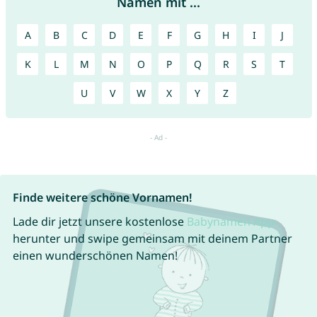
Namen mit ...
A
B
C
D
E
F
G
H
I
J
K
L
M
N
O
P
Q
R
S
T
U
V
W
X
Y
Z
Finde weitere schöne Vornamen!
Lade dir jetzt unsere kostenlose
Babynamen App
herunter und swipe gemeinsam mit deinem Partner
einen wunderschönen Namen!