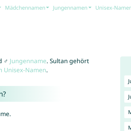
Mädchennamen
Jungennamen
Unisex-Name
d ♂
Jungenname
. Sultan gehört
en Unisex-Namen
.
n?
J
ame.