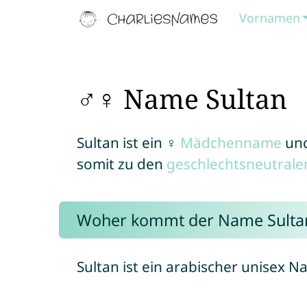
Vornamen
♂♀ Name Sultan
Sultan ist ein ♀
Mädchenname
un
somit zu den
geschlechtsneutral
Woher kommt der Name Sulta
Sultan ist ein arabischer unisex N