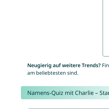
Neugierig auf weitere Trends?
Fin
am beliebtesten sind.
Namens-Quiz mit Charlie – Start