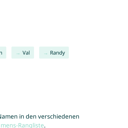
n
Val
Randy
e Namen in den verschiedenen
amens-Rangliste
.