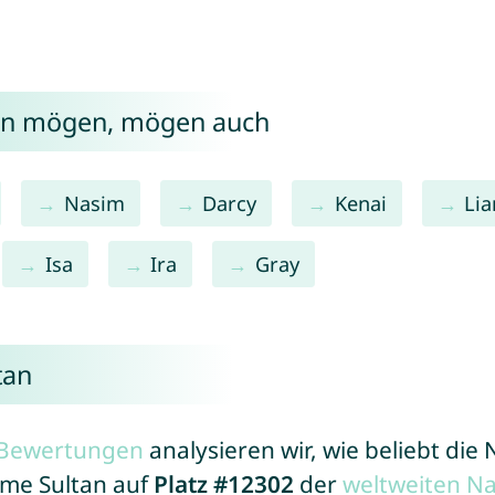
tan mögen, mögen auch
Nasim
Darcy
Kenai
Lia
Isa
Ira
Gray
tan
r Bewertungen
analysieren wir, wie beliebt di
ame Sultan auf
Platz #12302
der
weltweiten N