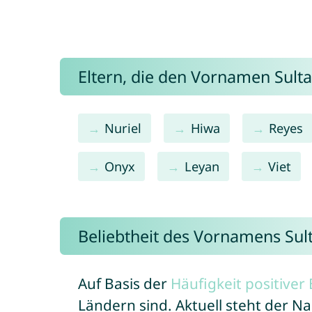
Eltern, die den Vornamen Sul
Nuriel
Hiwa
Reyes
Onyx
Leyan
Viet
Beliebtheit des Vornamens Sul
Auf Basis der
Häufigkeit positive
Ländern sind. Aktuell steht der N