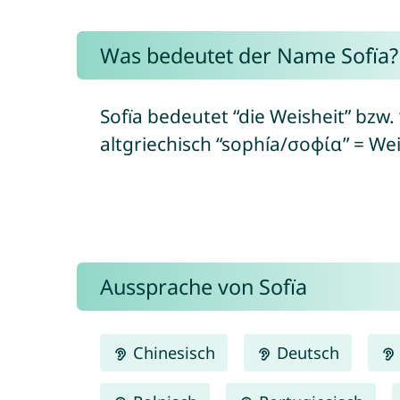
Was bedeutet der Name Sofïa?
Sofïa bedeutet “die Weisheit” bzw.
altgriechisch “sophía/σοφία” = Wei
Aussprache von Sofïa
Chinesisch
Deutsch