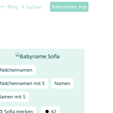
n
Blog
Babynamen App
Mädchennamen
Mädchennamen mit S
Namen
amen mit S
Sofïa merken
62