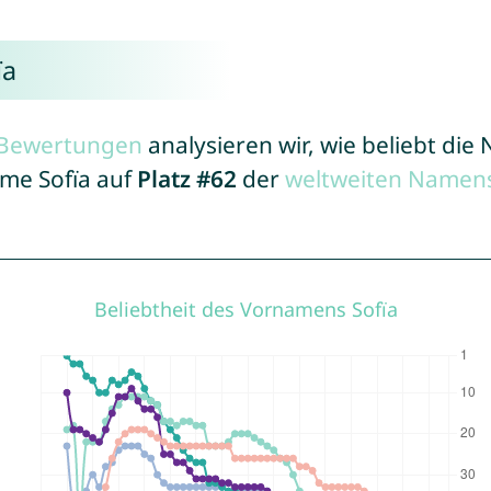
ïa
r Bewertungen
analysieren wir, wie beliebt di
ame Sofïa auf
Platz #62
der
weltweiten Namens