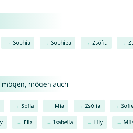
Sophia
Sophiea
Zsófia
Z
ïa mögen, mögen auch
e
Sofía
Mia
Zsófia
Sofi
ly
Ella
Isabella
Lily
Mil