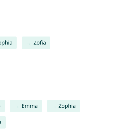
ophia
Zofia
e
Emma
Zophia
a