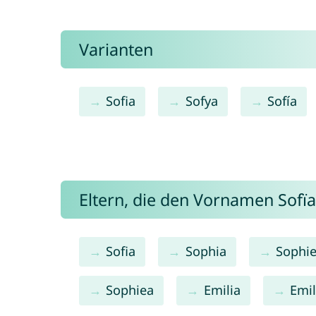
Varianten
Sofia
Sofya
Sofía
Eltern, die den Vornamen Sof
Sofia
Sophia
Sophi
Sophiea
Emilia
Emi