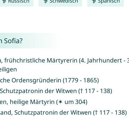
Russisch
Schwedisch
Spanisch
 Sofïa?
 frühchristliche Märtyrerin (4. Jahrhundert - 30
eiligen
ische Ordensgründerin (1779 - 1865)
 Schutzpatronin der Witwen († 117 - 138)
en, heilige Märtyrin (✶ um 304)
land, Schutzpatronin der Witwen († 117 - 138)