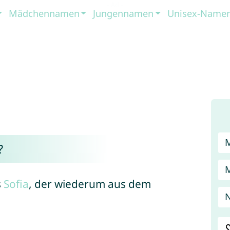
Mädchennamen
Jungennamen
Unisex-Name
?
s
Sofia
, der wiederum aus dem
N