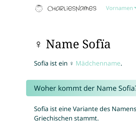
Vornamen
♀ Name Sofïa
Sofïa ist ein ♀
Mädchenname
.
Woher kommt der Name Sofïa
Sofïa ist eine Variante des Namen
Griechischen stammt.