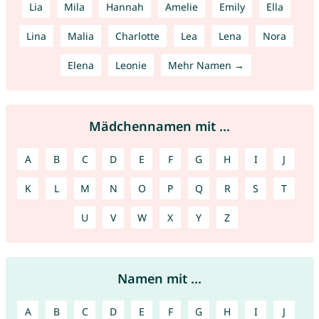
Lia
Mila
Hannah
Amelie
Emily
Ella
Lina
Malia
Charlotte
Lea
Lena
Nora
Elena
Leonie
Mehr Namen →
Mädchennamen mit ...
A
B
C
D
E
F
G
H
I
J
K
L
M
N
O
P
Q
R
S
T
U
V
W
X
Y
Z
Namen mit ...
A
B
C
D
E
F
G
H
I
J