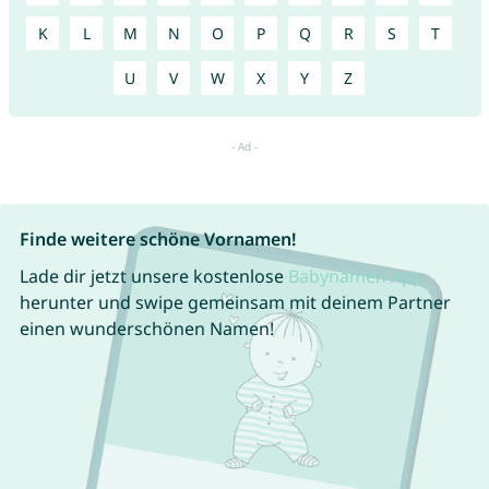
K
L
M
N
O
P
Q
R
S
T
U
V
W
X
Y
Z
Finde weitere schöne Vornamen!
Lade dir jetzt unsere kostenlose
Babynamen App
herunter und swipe gemeinsam mit deinem Partner
einen wunderschönen Namen!