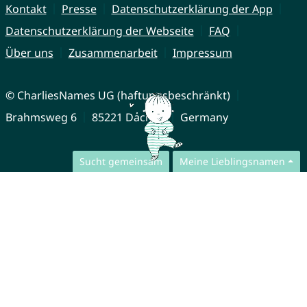
Kontakt
Presse
Datenschutzerklärung der App
Datenschutzerklärung der Webseite
FAQ
Über uns
Zusammenarbeit
Impressum
© CharliesNames UG (haftungsbeschränkt)
Brahmsweg 6
85221 Dachau
Germany
Sucht gemeinsam
Meine Lieblingsnamen