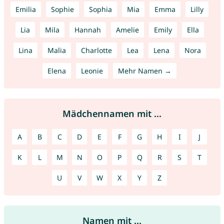
Emilia
Sophie
Sophia
Mia
Emma
Lilly
Lia
Mila
Hannah
Amelie
Emily
Ella
Lina
Malia
Charlotte
Lea
Lena
Nora
Elena
Leonie
Mehr Namen →
Mädchennamen mit ...
A
B
C
D
E
F
G
H
I
J
K
L
M
N
O
P
Q
R
S
T
U
V
W
X
Y
Z
Namen mit ...