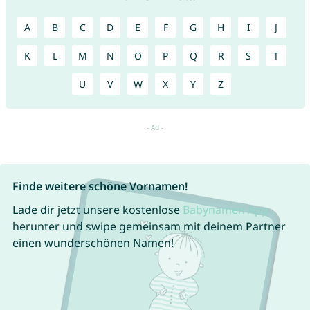
A
B
C
D
E
F
G
H
I
J
K
L
M
N
O
P
Q
R
S
T
U
V
W
X
Y
Z
Finde weitere schöne Vornamen!
Lade dir jetzt unsere kostenlose
Babynamen App
herunter und swipe gemeinsam mit deinem Partner
einen wunderschönen Namen!