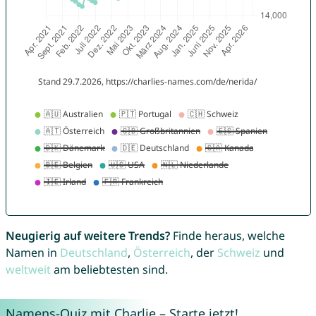
Neugierig auf weitere Trends?
Finde heraus, welche
Namen in
Deutschland
,
Österreich
, der
Schweiz
und
weltweit
am beliebtesten sind.
Namens-Quiz mit Charlie – Starte jetzt!