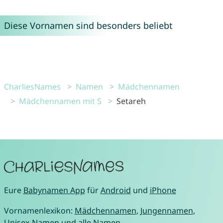
Diese Vornamen sind besonders beliebt
CharliesNames
Namen
Mädchennamen
Mädchennamen mit S
Setareh
Eure
Babynamen App
für
Android
und
iPhone
Vornamenlexikon:
Mädchennamen
,
Jungennamen
,
Unisex-Namen
und
alle Namen