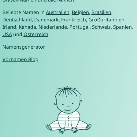
Beliebte Namen in
Australien
,
Belgien
,
Brasilien
,
Deutschland
,
Dänemark
,
Frankreich
,
Großbritannien
,
Irland
,
Kanada
,
Niederlande
,
Portugal
,
Schweiz
,
Spanien
,
USA
und
Österreich
Namensgenerator
Vornamen Blog