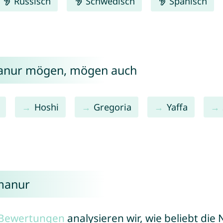
Russisch
Schwedisch
Spanisch
manur mögen, mögen auch
Hoshi
Gregoria
Yaffa
manur
r Bewertungen
analysieren wir, wie beliebt di