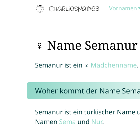
Vornamen
♀ Name Semanur
Semanur ist ein ♀
Mädchenname
.
Woher kommt der Name Sema
Semanur ist ein türkischer Name 
Namen
Sema
und
Nur
.