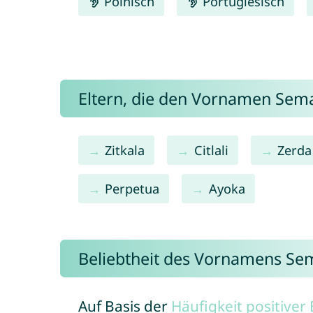
Polnisch
Portugiesisch
Eltern, die den Vornamen Se
Zitkala
Citlali
Zerda
Perpetua
Ayoka
Beliebtheit des Vornamens Se
Auf Basis der
Häufigkeit positive