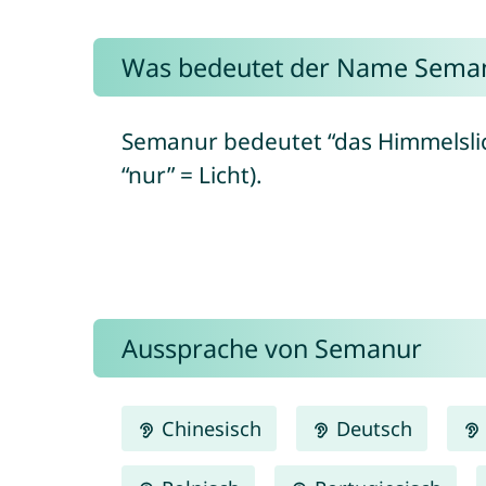
Was bedeutet der Name Sema
Semanur bedeutet “das Himmelslic
“nur” = Licht).
Aussprache von Semanur
Chinesisch
Deutsch