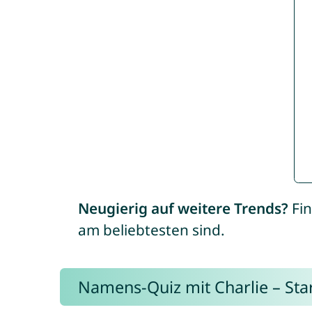
Neugierig auf weitere Trends?
Fin
am beliebtesten sind.
Namens-Quiz mit Charlie – Start