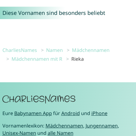
Diese Vornamen sind besonders beliebt
CharliesNames
Namen
Mädchennamen
Mädchennamen mit R
Rieka
Eure
Babynamen App
für
Android
und
iPhone
Vornamenlexikon:
Mädchennamen
,
Jungennamen
,
Unisex-Namen
und
alle Namen