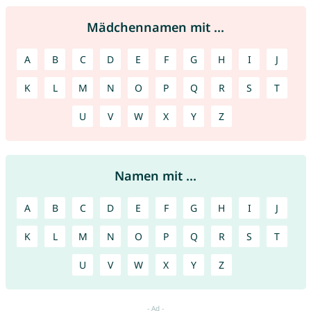
Mädchennamen mit ...
A
B
C
D
E
F
G
H
I
J
K
L
M
N
O
P
Q
R
S
T
U
V
W
X
Y
Z
Namen mit ...
A
B
C
D
E
F
G
H
I
J
K
L
M
N
O
P
Q
R
S
T
U
V
W
X
Y
Z