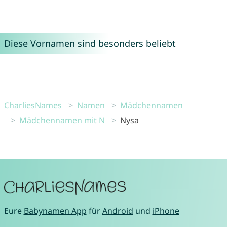
Diese Vornamen sind besonders beliebt
CharliesNames
Namen
Mädchennamen
Mädchennamen mit N
Nysa
Eure
Babynamen App
für
Android
und
iPhone