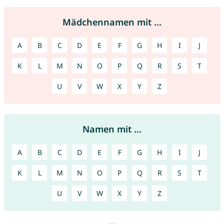
Mädchennamen mit ...
A
B
C
D
E
F
G
H
I
J
K
L
M
N
O
P
Q
R
S
T
U
V
W
X
Y
Z
Namen mit ...
A
B
C
D
E
F
G
H
I
J
K
L
M
N
O
P
Q
R
S
T
U
V
W
X
Y
Z