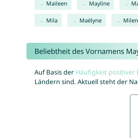
Maileen
Mayline
Ma
Mila
Maëlyne
Mile
Beliebtheit des Vornamens Ma
Auf Basis der
Häufigkeit positive
Ländern sind. Aktuell steht der 