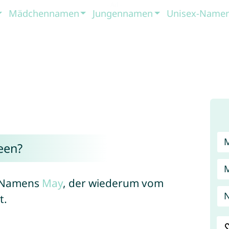
Mädchennamen
Jungennamen
Unisex-Name
een?
s Namens
May
, der wiederum vom
t.