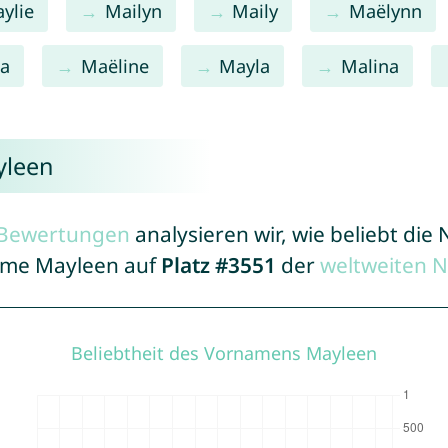
ylie
Mailyn
Maily
Maëlynn
na
Maëline
Mayla
Malina
yleen
r Bewertungen
analysieren wir, wie beliebt di
Name Mayleen auf
Platz #3551
der
weltweiten 