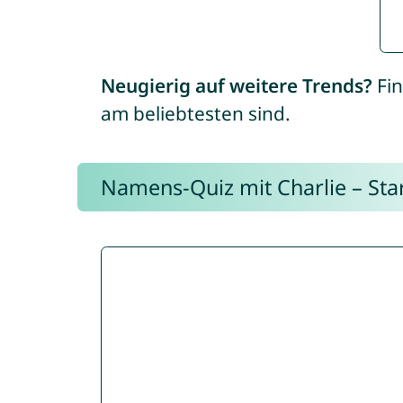
Neugierig auf weitere Trends?
Fin
am beliebtesten sind.
Namens-Quiz mit Charlie – Start