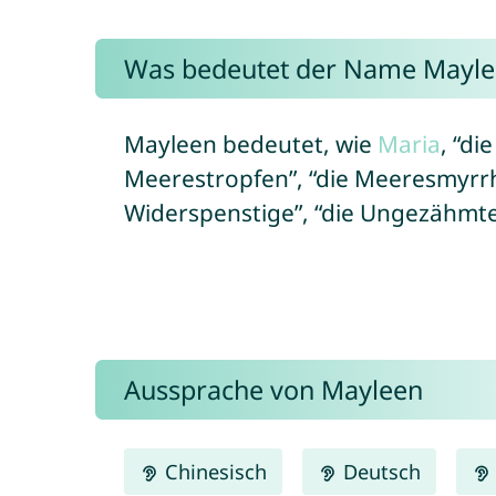
Was bedeutet der Name Mayle
Mayleen bedeutet, wie
Maria
, “di
Meerestropfen”, “die Meeresmyrrhe”
Widerspenstige”, “die Ungezähmte”
Aussprache von Mayleen
Chinesisch
Deutsch