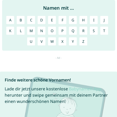
Namen mit ...
A
B
C
D
E
F
G
H
I
J
K
L
M
N
O
P
Q
R
S
T
U
V
W
X
Y
Z
Finde weitere schöne Vornamen!
Lade dir jetzt unsere kostenlose
Babynamen App
herunter und swipe gemeinsam mit deinem Partner
einen wunderschönen Namen!