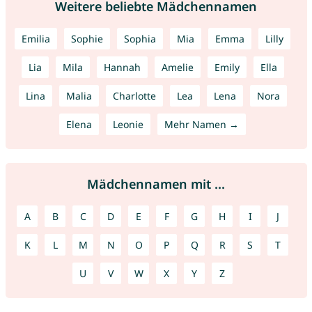
Weitere beliebte Mädchennamen
Emilia
Sophie
Sophia
Mia
Emma
Lilly
Lia
Mila
Hannah
Amelie
Emily
Ella
Lina
Malia
Charlotte
Lea
Lena
Nora
Elena
Leonie
Mehr Namen →
Mädchennamen mit ...
A
B
C
D
E
F
G
H
I
J
K
L
M
N
O
P
Q
R
S
T
U
V
W
X
Y
Z