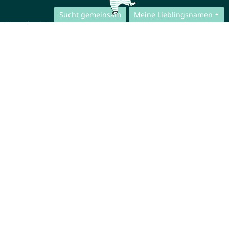
Sucht gemeinsam
Meine Lieblingsnamen
Kontakt
Presse
Datenschutzerklärung der App
Datenschutzerklärung der Webseite
FAQ
Über uns
Zusammenarbeit
Impressum
© CharliesNames UG (haftungsbeschränkt)
Brahmsweg 6
85221 Dachau
Germany