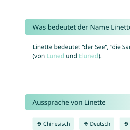
Was bedeutet der Name Linett
Linette bedeutet “der See”, “die Sa
(von
Luned
und
Eluned
).
Aussprache von Linette
Chinesisch
Deutsch