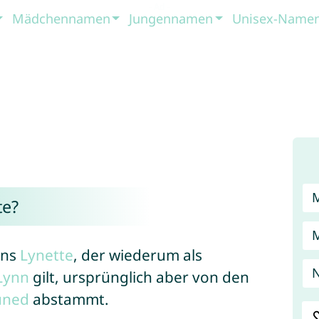
Mädchennamen
Jungennamen
Unisex-Name
te?
ens
Lynette
, der wiederum als
N
Lynn
gilt, ursprünglich aber von den
uned
abstammt.