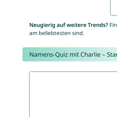
Neugierig auf weitere Trends?
Fin
am beliebtesten sind.
Namens-Quiz mit Charlie – Start