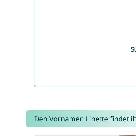
S
Den Vornamen Linette findet ih