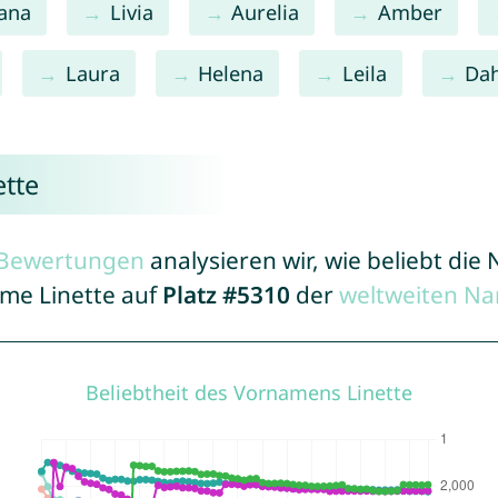
iana
Livia
Aurelia
Amber
Laura
Helena
Leila
Dah
ette
r Bewertungen
analysieren wir, wie beliebt di
ame Linette auf
Platz #5310
der
weltweiten Na