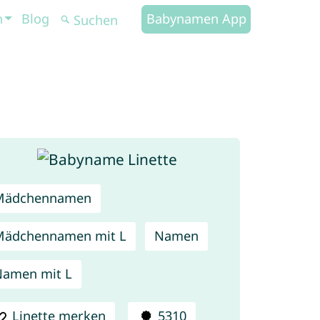
n
Blog
Babynamen App
Mädchennamen
Mädchennamen mit L
Namen
amen mit L
Linette merken
5310