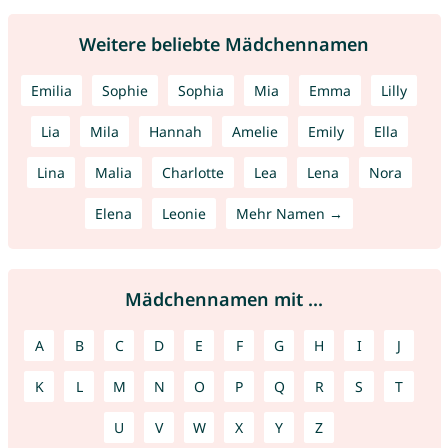
Weitere beliebte Mädchennamen
Emilia
Sophie
Sophia
Mia
Emma
Lilly
Lia
Mila
Hannah
Amelie
Emily
Ella
Lina
Malia
Charlotte
Lea
Lena
Nora
Elena
Leonie
Mehr Namen →
Mädchennamen mit ...
A
B
C
D
E
F
G
H
I
J
K
L
M
N
O
P
Q
R
S
T
U
V
W
X
Y
Z