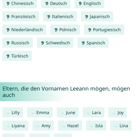
Chinesisch
Deutsch
Englisch
Französisch
Italienisch
Japanisch
Niederländisch
Polnisch
Portugiesisch
Russisch
Schwedisch
Spanisch
Türkisch
Eltern, die den Vornamen Leeann mögen, mögen
auch
Lilly
Emma
June
Lara
Joy
Liyana
Amy
Hazel
Isla
Lina