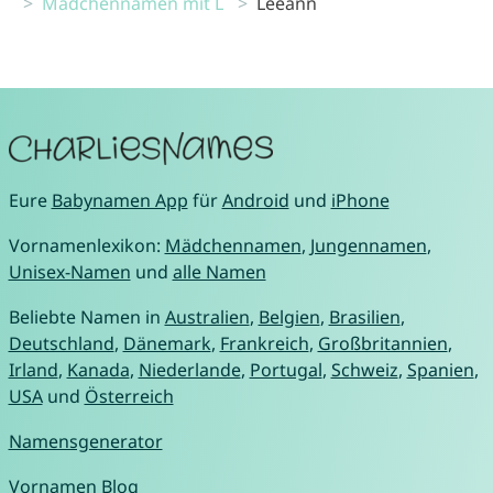
Mädchennamen mit L
Leeann
Eure
Babynamen App
für
Android
und
iPhone
Vornamenlexikon:
Mädchennamen
,
Jungennamen
,
Unisex-Namen
und
alle Namen
Beliebte Namen in
Australien
,
Belgien
,
Brasilien
,
Deutschland
,
Dänemark
,
Frankreich
,
Großbritannien
,
Irland
,
Kanada
,
Niederlande
,
Portugal
,
Schweiz
,
Spanien
,
USA
und
Österreich
Namensgenerator
Vornamen Blog