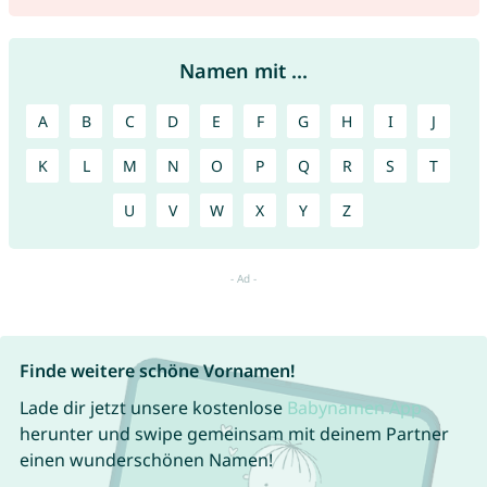
Namen mit ...
A
B
C
D
E
F
G
H
I
J
K
L
M
N
O
P
Q
R
S
T
U
V
W
X
Y
Z
Finde weitere schöne Vornamen!
Lade dir jetzt unsere kostenlose
Babynamen App
herunter und swipe gemeinsam mit deinem Partner
einen wunderschönen Namen!