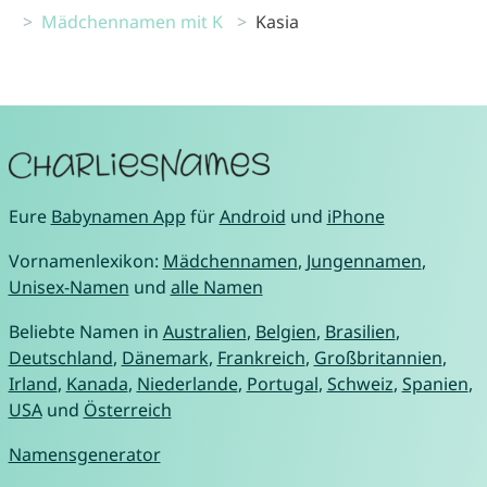
Mädchennamen mit K
Kasia
Eure
Babynamen App
für
Android
und
iPhone
Vornamenlexikon:
Mädchennamen
,
Jungennamen
,
Unisex-Namen
und
alle Namen
Beliebte Namen in
Australien
,
Belgien
,
Brasilien
,
Deutschland
,
Dänemark
,
Frankreich
,
Großbritannien
,
Irland
,
Kanada
,
Niederlande
,
Portugal
,
Schweiz
,
Spanien
,
USA
und
Österreich
Namensgenerator