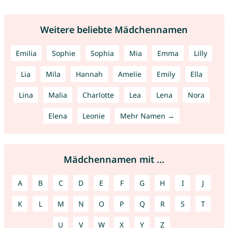
Weitere beliebte Mädchennamen
Emilia
Sophie
Sophia
Mia
Emma
Lilly
Lia
Mila
Hannah
Amelie
Emily
Ella
Lina
Malia
Charlotte
Lea
Lena
Nora
Elena
Leonie
Mehr Namen →
Mädchennamen mit ...
A
B
C
D
E
F
G
H
I
J
K
L
M
N
O
P
Q
R
S
T
U
V
W
X
Y
Z