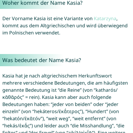
Woher kommt der Name Kasia?
Der Vorname Kasia ist eine Variante von
Katarzyna
,
kommt aus dem Altgriechischen und wird überwiegend
im Polnischen verwendet.
Was bedeutet der Name Kasia?
Kasia hat je nach altgriechischem Herkunftswort
mehrere verschiedene Bedeutungen, die am häufigsten
genannte Bedeutung ist “die Reine” (von “katharós/
κᾰθᾰρός” = rein). Kasia kann aber auch folgende
Bedeutungen haben: “jeder von beiden” oder “jeder
einzeln” (von “hekáteros/ἑκᾰ́τερος”), “Hundert” (von
“hekatón/ἑκᾰτόν”), “weit weg”, “weit entfernt” (von
“hekás/ἑκᾰ́ς”) und leider auch “die Misshandlung”, “die
Folter” und “der Frevel” (von “aikíā/αἰκῐ́ᾱ”). Eine weitere