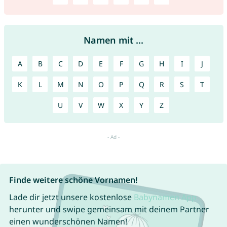
Namen mit ...
A
B
C
D
E
F
G
H
I
J
K
L
M
N
O
P
Q
R
S
T
U
V
W
X
Y
Z
Finde weitere schöne Vornamen!
Lade dir jetzt unsere kostenlose
Babynamen App
herunter und swipe gemeinsam mit deinem Partner
einen wunderschönen Namen!