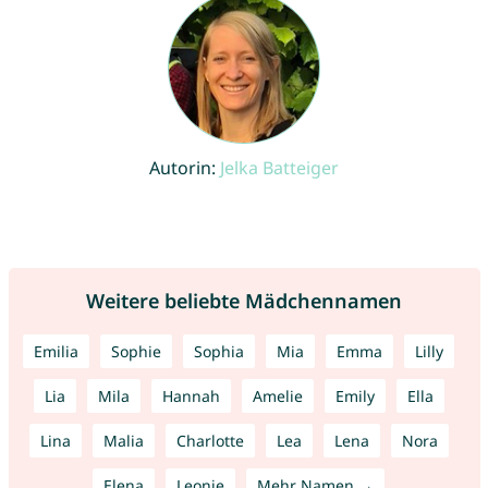
Autorin:
Jelka Batteiger
Weitere beliebte Mädchennamen
Emilia
Sophie
Sophia
Mia
Emma
Lilly
Lia
Mila
Hannah
Amelie
Emily
Ella
Lina
Malia
Charlotte
Lea
Lena
Nora
Elena
Leonie
Mehr Namen →