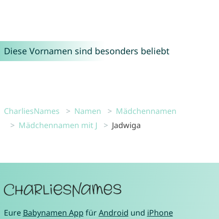
Diese Vornamen sind besonders beliebt
CharliesNames
Namen
Mädchennamen
Mädchennamen mit J
Jadwiga
Eure
Babynamen App
für
Android
und
iPhone