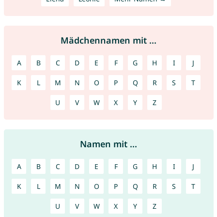
Mädchennamen mit ...
A
B
C
D
E
F
G
H
I
J
K
L
M
N
O
P
Q
R
S
T
U
V
W
X
Y
Z
Namen mit ...
A
B
C
D
E
F
G
H
I
J
K
L
M
N
O
P
Q
R
S
T
U
V
W
X
Y
Z