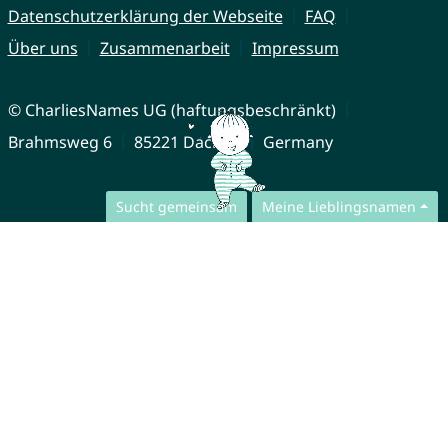
Datenschutzerklärung der Webseite
FAQ
Über uns
Zusammenarbeit
Impressum
© CharliesNames UG (haftungsbeschränkt)
Brahmsweg 6
85221 Dachau
Germany
Sucht gemeinsam
Meine Lieblingsnamen