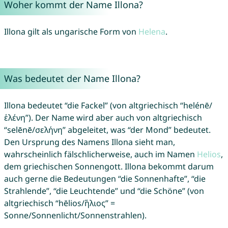
Woher kommt der Name Illona?
Illona gilt als ungarische Form von
Helena
.
Was bedeutet der Name Illona?
Illona bedeutet “die Fackel” (von altgriechisch “helénē/
ἑλένη”). Der Name wird aber auch von altgriechisch
“selēnē/σελήνη” abgeleitet, was “der Mond” bedeutet.
Den Ursprung des Namens Illona sieht man,
wahrscheinlich fälschlicherweise, auch im Namen
Helios
,
dem griechischen Sonnengott. Illona bekommt darum
auch gerne die Bedeutungen “die Sonnenhafte”, “die
Strahlende”, “die Leuchtende” und “die Schöne” (von
altgriechisch “hēlios/ἥλιος” =
Sonne/Sonnenlicht/Sonnenstrahlen).