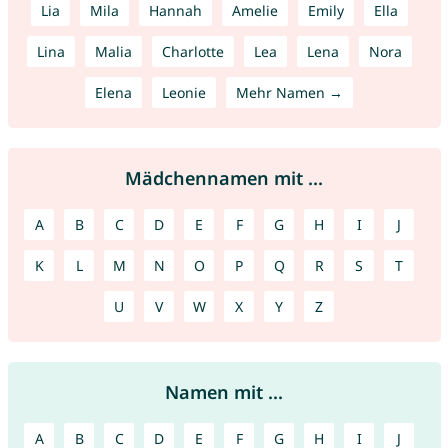
Lia
Mila
Hannah
Amelie
Emily
Ella
Lina
Malia
Charlotte
Lea
Lena
Nora
Elena
Leonie
Mehr Namen →
Mädchennamen mit ...
A
B
C
D
E
F
G
H
I
J
K
L
M
N
O
P
Q
R
S
T
U
V
W
X
Y
Z
Namen mit ...
A
B
C
D
E
F
G
H
I
J