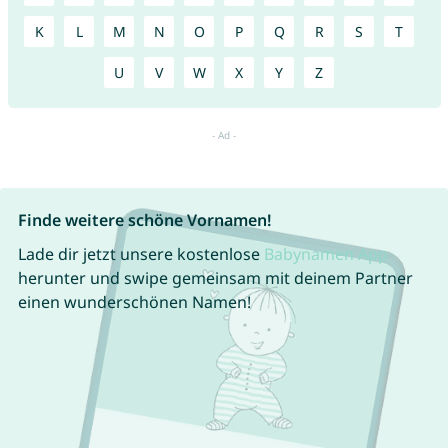
K
L
M
N
O
P
Q
R
S
T
U
V
W
X
Y
Z
Finde weitere schöne Vornamen!
Lade dir jetzt unsere kostenlose
Babynamen App
herunter und swipe gemeinsam mit deinem Partner
einen wunderschönen Namen!