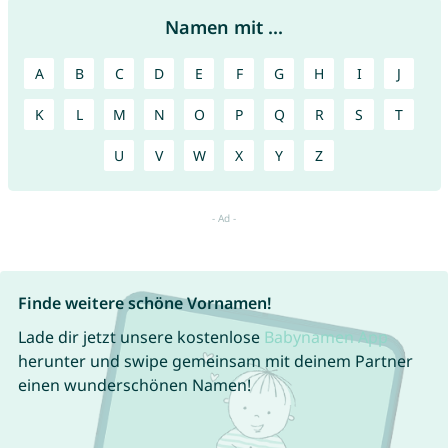
Namen mit ...
A
B
C
D
E
F
G
H
I
J
K
L
M
N
O
P
Q
R
S
T
U
V
W
X
Y
Z
Finde weitere schöne Vornamen!
Lade dir jetzt unsere kostenlose
Babynamen App
herunter und swipe gemeinsam mit deinem Partner
einen wunderschönen Namen!