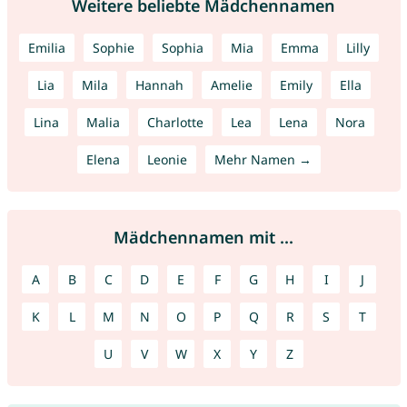
Weitere beliebte Mädchennamen
Emilia
Sophie
Sophia
Mia
Emma
Lilly
Lia
Mila
Hannah
Amelie
Emily
Ella
Lina
Malia
Charlotte
Lea
Lena
Nora
Elena
Leonie
Mehr Namen →
Mädchennamen mit ...
A
B
C
D
E
F
G
H
I
J
K
L
M
N
O
P
Q
R
S
T
U
V
W
X
Y
Z