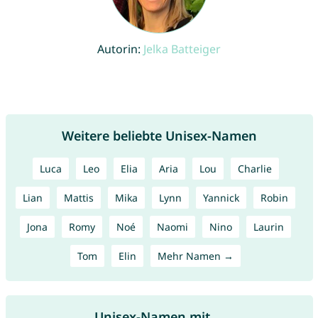
Autorin:
Jelka Batteiger
Weitere beliebte Unisex-Namen
Luca
Leo
Elia
Aria
Lou
Charlie
Lian
Mattis
Mika
Lynn
Yannick
Robin
Jona
Romy
Noé
Naomi
Nino
Laurin
Tom
Elin
Mehr Namen →
Unisex-Namen mit ...