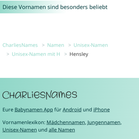
Diese Vornamen sind besonders beliebt
CharliesNames
Namen
Unisex-Namen
Unisex-Namen mit H
Hensley
Eure
Babynamen App
für
Android
und
iPhone
Vornamenlexikon:
Mädchennamen
,
Jungennamen
,
Unisex-Namen
und
alle Namen