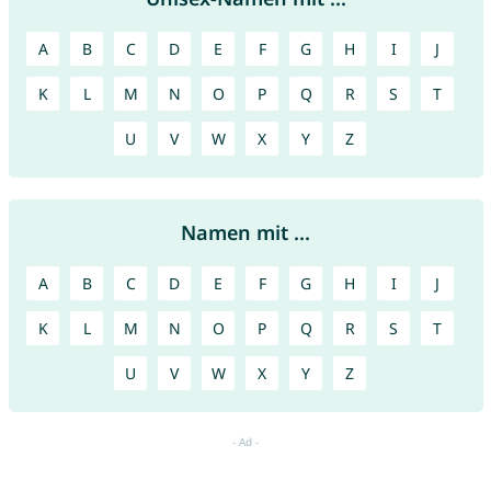
A
B
C
D
E
F
G
H
I
J
K
L
M
N
O
P
Q
R
S
T
U
V
W
X
Y
Z
Namen mit ...
A
B
C
D
E
F
G
H
I
J
K
L
M
N
O
P
Q
R
S
T
U
V
W
X
Y
Z