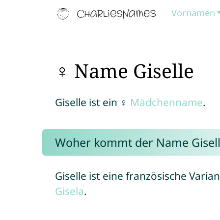
Vornamen
♀ Name Giselle
Giselle ist ein ♀
Mädchenname
.
Woher kommt der Name Gisell
Giselle ist eine französische Var
Gisela
.