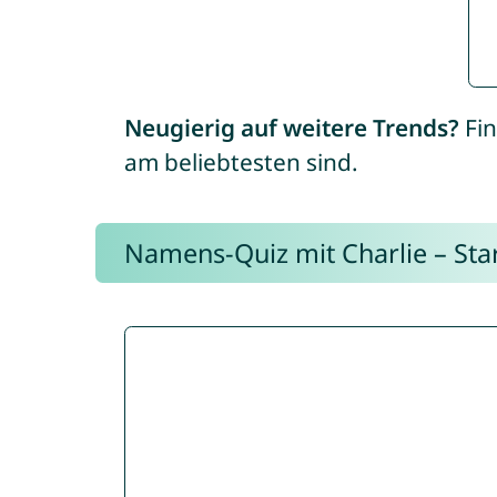
Neugierig auf weitere Trends?
Fin
am beliebtesten sind.
Namens-Quiz mit Charlie – Start