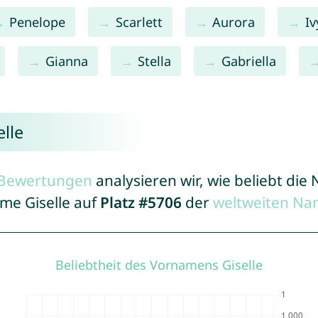
Penelope
Scarlett
Aurora
Iv
Gianna
Stella
Gabriella
lle
r Bewertungen
analysieren wir, wie beliebt di
ame Giselle auf
Platz #5706
der
weltweiten Na