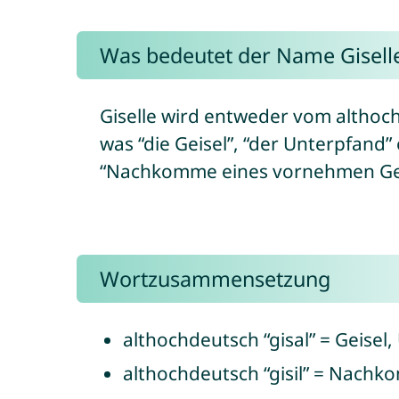
Was bedeutet der Name Gisell
Giselle wird entweder vom althoch
was “die Geisel”, “der Unterpfand”
“Nachkomme eines vornehmen Gesc
Wortzusammensetzung
althochdeutsch “gisal” = Geisel
althochdeutsch “gisil” = Nach